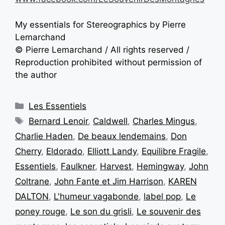
My essentials for Stereographics by Pierre
Lemarchand
© Pierre Lemarchand / All rights reserved /
Reproduction prohibited without permission of
the author
Les Essentiels
Bernard Lenoir
,
Caldwell
,
Charles Mingus
,
Charlie Haden
,
De beaux lendemains
,
Don
Cherry
,
Eldorado
,
Elliott Landy
,
Equilibre Fragile
,
Essentiels
,
Faulkner
,
Harvest
,
Hemingway
,
John
Coltrane
,
John Fante et Jim Harrison
,
KAREN
DALTON
,
L'humeur vagabonde
,
label pop
,
Le
poney rouge
,
Le son du grisli
,
Le souvenir des