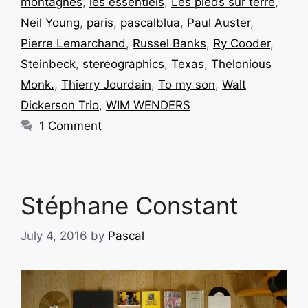
montagnes
,
les essentiels
,
Les pieds sur terre
,
Neil Young
,
paris
,
pascalblua
,
Paul Auster
,
Pierre Lemarchand
,
Russel Banks
,
Ry Cooder
,
Steinbeck
,
stereographics
,
Texas
,
Thelonious
Monk.
,
Thierry Jourdain
,
To my son
,
Walt
Dickerson Trio
,
WIM WENDERS
1 Comment
Stéphane Constant
July 4, 2016
by
Pascal