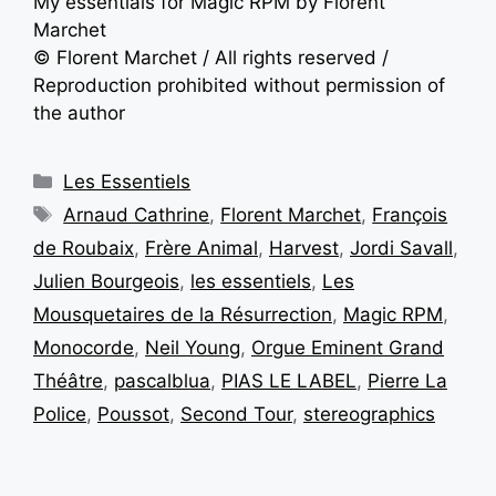
My essentials for Magic RPM by
Florent
Marchet
©
Florent Marchet
/ All rights reserved /
Reproduction prohibited without permission of
the author
Les Essentiels
Arnaud Cathrine
,
Florent Marchet
,
François
de Roubaix
,
Frère Animal
,
Harvest
,
Jordi Savall
,
Julien Bourgeois
,
les essentiels
,
Les
Mousquetaires de la Résurrection
,
Magic RPM
,
Monocorde
,
Neil Young
,
Orgue Eminent Grand
Théâtre
,
pascalblua
,
PIAS LE LABEL
,
Pierre La
Police
,
Poussot
,
Second Tour
,
stereographics