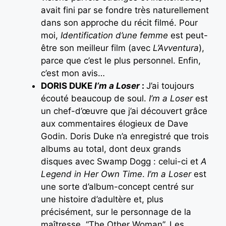
avait fini par se fondre très naturellement
dans son approche du récit filmé. Pour
moi,
Identification d’une femme
est peut-
être son meilleur film (avec
L’Avventura
),
parce que c’est le plus personnel. Enfin,
c’est mon avis…
DORIS DUKE
I’m a Loser
:
J’ai toujours
écouté beaucoup de soul.
I’m a Loser
est
un chef-d’œuvre que j’ai découvert grâce
aux commentaires élogieux de Dave
Godin. Doris Duke n’a enregistré que trois
albums au total, dont deux grands
disques avec Swamp Dogg : celui-ci et
A
Legend in Her Own Time
.
I’m a Loser
est
une sorte d’album-concept centré sur
une histoire d’adultère et, plus
précisément, sur le personnage de la
maîtresse, “The Other Woman”. Les