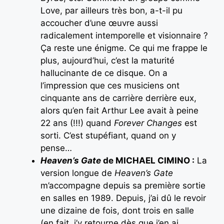
Love, par ailleurs très bon, a-t-il pu
accoucher d’une œuvre aussi
radicalement intemporelle et visionnaire ?
Ça reste une énigme. Ce qui me frappe le
plus, aujourd’hui, c’est la maturité
hallucinante de ce disque. On a
l’impression que ces musiciens ont
cinquante ans de carrière derrière eux,
alors qu’en fait Arthur Lee avait à peine
22 ans (!!!) quand
Forever Changes
est
sorti. C’est stupéfiant, quand on y
pense…
Heaven’s Gate
de MICHAEL CIMINO :
La
version longue de
Heaven’s Gate
m’accompagne depuis sa première sortie
en salles en 1989. Depuis, j’ai dû le revoir
une dizaine de fois, dont trois en salle
(en fait, j’y retourne dès que j’en ai