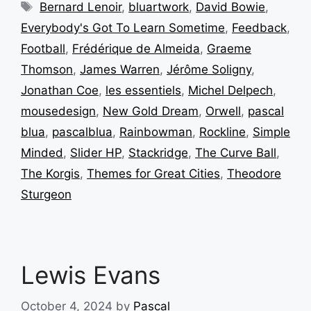
Bernard Lenoir
,
bluartwork
,
David Bowie
,
Everybody's Got To Learn Sometime
,
Feedback
,
Football
,
Frédérique de Almeida
,
Graeme
Thomson
,
James Warren
,
Jérôme Soligny
,
Jonathan Coe
,
les essentiels
,
Michel Delpech
,
mousedesign
,
New Gold Dream
,
Orwell
,
pascal
blua
,
pascalblua
,
Rainbowman
,
Rockline
,
Simple
Minded
,
Slider HP
,
Stackridge
,
The Curve Ball
,
The Korgis
,
Themes for Great Cities
,
Theodore
Sturgeon
Lewis Evans
October 4, 2024
by
Pascal