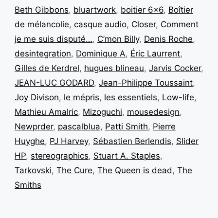
Beth Gibbons
,
bluartwork
,
boitier 6x6
,
Boîtier
de mélancolie
,
casque audio
,
Closer
,
Comment
je me suis disputé…
,
C’mon Billy
,
Denis Roche
,
desintegration
,
Dominique A
,
Éric Laurrent
,
Gilles de Kerdrel
,
hugues blineau
,
Jarvis Cocker
,
JEAN-LUC GODARD
,
Jean-Philippe Toussaint
,
Joy Divison
,
le mépris
,
les essentiels
,
Low-life
,
Mathieu Amalric
,
Mizoguchi
,
mousedesign
,
Newprder
,
pascalblua
,
Patti Smith
,
Pierre
Huyghe
,
PJ Harvey
,
Sébastien Berlendis
,
Slider
HP
,
stereographics
,
Stuart A. Staples
,
Tarkovski
,
The Cure
,
The Queen is dead
,
The
Smiths