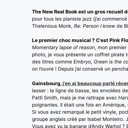
The New Real Book est un gros recueil d
pour tous les pianiste jazz (j’ai commencé
Thelenious Monk,
Re: Person I knew
de Bi
Le premier choc musical ? C’est Pink Fl
Momentary lapse of reason
, mon premier 
photo, je vous présente un coffret pirate
des titres comme
Embryo, Green is the co
on l’ouvre ! Depuis j’ai conservé un pench
Gainsbourg,
j’en ai beaucoup parlé ré
lasser : la ligne de basse, les envolées d
Patti Smith, mais je me rattrape avec
Har
poignantes. Il était une fois en Amérique
Si vous avez remarqué le petit vinyle, poc
groupe anglais créé par Isabel Monteiro.
Vous avez vu la banane d’Andy Warhol ? Bie