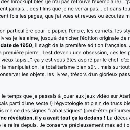
es Inrockuptibles (je n’ai pas retrouvé l’exemplaire) : “j’
nt jamais… des films que je ne verrai pas… et dans tout 
ent fois les pages, que j’ai vues et revues ou écoutés mil
on particulière pour le papier, l’encre, les carnets, les
 livres je les aime, jusqu’à dénicher l’édition originale de
 date de 1950
, il s’agit de la première édition française
a première pierre. Il est devenu une obsession, dès les p
t le vieux tapis…”, ça y est vous êtes aspiré par le chef-
la manipulation, le totalitarisme bien sûr… mais surtou
nserver les objets, les livres, trésors d’un glorieux pas
e temps que je passais à jouer aux jeux vidéo sur Atar
is parti d’une secte !) l’égyptologie et plein de trucs bi
ais même des signes “cabalistiques” (peut-être précurs
e révélation, il y a avait tout ça la dedans !
La découv
é la relire depuis. Je conserve précieusement mes éditio