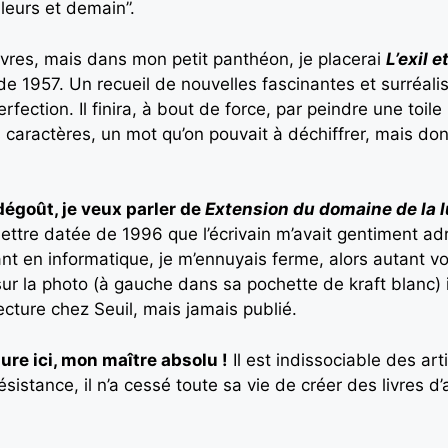
lleurs et demain”.
livres, mais dans mon petit panthéon, je placerai
L’exil 
e 1957. Un recueil de nouvelles fascinantes et surréal
erfection. Il finira, à bout de force, par peindre une toile
caractères, un mot qu’on pouvait à déchiffrer, mais dont on
dégoût, je veux parler de
Extension du domaine de la l
lettre datée de 1996 que l’écrivain m’avait gentiment adre
nt en informatique, je m’ennuyais ferme, alors autant vou
ur la photo (à gauche dans sa pochette de kraft blanc) il 
ecture chez Seuil, mais jamais publié.
gure ici, mon maître absolu !
Il est indissociable des ar
résistance, il n’a cessé toute sa vie de créer des livres d’