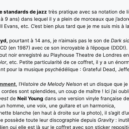
e standards de jazz
très pratique avec sa notation de 
 à 9 ans) dans lequel il y a plein de morceaux que j’ador
ll Evans, etc. C’est bien plus tard que je me suis mis à l
oyd,
pourtant à 14 ans, je n’aimais pas le son de
Dark si
CD (en 1987) avec ce son incroyable à l’époque (DDD!). M
 tout noir enregistré au Playhouse Theatre de Londres 
lor
, etc. Petite particularité de ce coffret, il y a un é
ant pour la musique psychédélique : Grateful Dead, Jeffe
cemment
, l’
Histoire de Melody Nelson
et un disque que je
e cordes sont splendides, un coup de maître ! Ici j’ai o
vest
de
Neil Young
dans une version vinyle française de
, un homme, une voix, une guitare et un harmonica,
hette blanche (en haut à droite sur la photo), il s’agit 
 Je possède toute leur discographie depuis
Gravity
: inut
n oui elle est là sur le coffret avec son sticker reposi