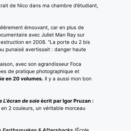
rait de Nico dans ma chambre d’étudiant,
ulièrement émouvant, car en plus de
documentaire avec Juliet Man Ray sur
destruction en 2008. “La porte du 2 bis
eau punaisé avertissait : danger haute
maison, avec son agrandisseur Foca
es de pratique photographique et
ie
en 20 volumes.
Il y a aussi mon bon
de
L’écran de soie
écrit par Igor Pruzan :
s en 2 couleurs, un véritable morceau
on
Earthsquakes & Aftershocks
(École