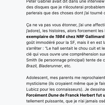
Peter Gabriel avait dit dans une interview d
des disques que je n’écouterai probableme
parlerais que des choses dont j’ai tourné c
Ça ne va pas vous étonner, j’ai une affecti
j’adore), les histoires, alors forcement les
exemplaire de
1984
chez NRF Gallimard
goût immodéré pour la SF, mais il en est l
s’arrêter : “Le hall sentait le chou cuit e
clé qui vous ouvre une compréhension sur 
Smith (le personnage principal) tente de co
Brazil, Bladerunner
, etc.
Adolescent, mes parents me reprochaient l
mysticisme (ils croyaient même que je faisa
Lubicz pour les connaisseurs). Je dessin
Forcément
Dune
de Franck Herbert fut un
tellement puissante, que je n’ai jamais os