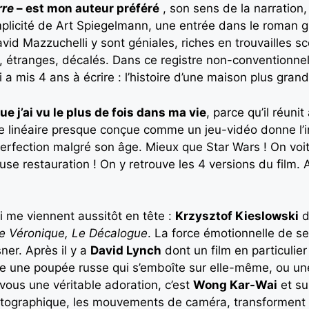
rre
– est mon auteur préféré
, son sens de la narration,
mplicité de Art Spiegelmann, une entrée dans le roman g
David Mazzuchelli y sont géniales, riches en trouvailles
s, étranges, décalés. Dans ce registre non-conventionne
 mis 4 ans à écrire : l’histoire d’une maison plus grande à
ue j’ai vu le plus de fois dans ma vie
, parce qu’il réunit
gue linéaire presque conçue comme un jeu-vidéo donne l
erfection malgré son âge. Mieux que Star Wars ! On voit s
se restauration ! On y retrouve les 4 versions du film. 
qui me viennent aussitôt en tête :
Krzysztof Kieslowski
d
e Véronique,
Le Décalogue
. La force émotionnelle de ses
er. Après il y a
David Lynch
dont un film en particulier
mme une poupée russe qui s’emboîte sur elle-même, ou u
 vous une véritable adoration, c’est
Wong Kar-Wai
et su
 photographique, les mouvements de caméra, transforment