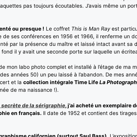
quettes pas toujours écoutables. J’avais même un port
venté ou presque !
Le coffret
This is Man Ray
est partic
exte de ses conférences en 1956 et 1966, il renferme un 
anté par la présence du maître et laissé intact avant sa 
au fond il y avait une seconde porte sur laquelle un écrit
de mon labo photo complet et installé à l’étage de ma 
des années 50) un peu laissé à l’abandon. De mes anné
cert et la
collection intégrale Time Life
La Photograph
nnée de ma naissance !).
e secrète de la sérigraphie
, j’ai acheté un exemplaire 
phie en français.
Il date de 1952 et contient des tirage
e graphisme californien (surtout Saul Bass)
. L’expositi