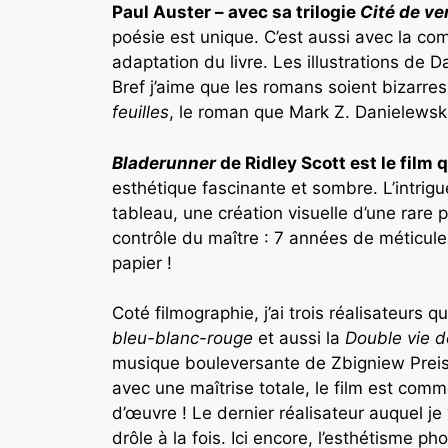
Paul Auster – avec sa trilogie
Cité de ve
poésie est unique. C’est aussi avec la co
adaptation du livre. Les illustrations de 
Bref j’aime que les romans soient bizarre
feuilles
, le roman que Mark Z. Danielewski a
Bladerunner
de Ridley Scott est le film q
esthétique fascinante et sombre. L’intri
tableau, une création visuelle d’une rare p
contrôle du maître : 7 années de méticuleu
papier !
Coté filmographie, j’ai trois réalisateurs 
bleu-blanc-rouge
et aussi la
Double vie d
musique bouleversante de Zbigniew Preisn
avec une maîtrise totale, le film est co
d’œuvre ! Le dernier réalisateur auquel je
drôle à la fois. Ici encore, l’esthétisme