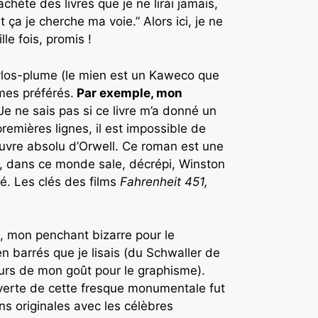
achète des livres que je ne lirai jamais,
ça je cherche ma voie.” Alors ici, je ne
le fois, promis !
 stylos-plume (le mien est un Kaweco que
 mes préférés.
Par exemple, mon
. Je ne sais pas si ce livre m’a donné un
remières lignes, il est impossible de
d’œuvre absolu d’Orwell. Ce roman est une
t, dans ce monde sale, décrépi, Winston
sé. Les clés des films
Fahrenheit 451,
i, mon penchant bizarre pour le
en barrés que je lisais (du Schwaller de
eurs de mon goût pour le graphisme).
erte de cette fresque monumentale fut
ns originales avec les célèbres