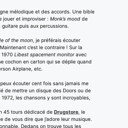
ligne mélodique et des accords. Une bible
e jouer et improviser :
Monk’s mood
de
a guitare puis aux percussions.
de of the moon
, je préférais écouter
aintenant c’est le contraire ! Sur la
en 1970
Libest spacement monitor
avec
norme cochon en carton qui se déplie quand
rson Airplane, etc.
 peux écouter cent fois sans jamais me
ublié de mettre un disque des Doors ou de
 1972, les chansons y sont incroyables,
d’un 45 tours dédicacé de
Drugstore
, le
ile de vous dire que j’adore leur musique.
tionnable. Dedans on trouve tous les