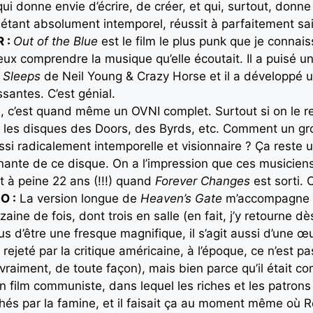
 qui donne envie d’écrire, de créer, et qui, surtout, donn
en étant absolument intemporel, réussit à parfaitement sai
 :
Out of the Blue
est le film le plus punk que je connai
eux comprendre la musique qu’elle écoutait. Il a puisé u
 Sleeps
de Neil Young & Crazy Horse et il a développé un
santes. C’est génial.
, c’est quand même un OVNI complet. Surtout si on le re
 les disques des Doors, des Byrds, etc. Comment un gro
si radicalement intemporelle et visionnaire ? Ça reste 
cinante de ce disque. On a l’impression que ces musicien
it à peine 22 ans (!!!) quand
Forever Changes
est sorti. 
O :
La version longue de
Heaven’s Gate
m’accompagne d
zaine de fois, dont trois en salle (en fait, j’y retourne dè
plus d’être une fresque magnifique, il s’agit aussi d’une
t rejeté par la critique américaine, à l’époque, ce n’est
 vraiment, de toute façon), mais bien parce qu’il était 
un film communiste, dans lequel les riches et les patrons
és par la famine, et il faisait ça au moment même où Re