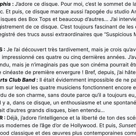
mphis
:
J’adore ce disque. Pour moi, c’est le sommet de la
, etc. Et puis, ce disque marque aussi l’apogée du studio
 disques des Box Tops et beaucoup d’autres… J’ai intervi
gistrement de ce disque. C’est toujours fascinant de les é
nregistré des trucs aussi extraordinaires que “Suspicious
 :
Je l’ai découvert très tardivement, mais je crois qu’a
lus impressionné ces quatre ou cinq dernières années. J’
ndu, mais je n’imaginais pas que son cinéma pourrait êtr
 cinéaste de première envergure ! Bref, depuis, j’ai hâte
arts Club Band
:
Il était évidemment impossible de ne pa
um sur lequel les quatre musiciens fonctionnent encore
rdu de son charme, sans doute parce qu’il a toujours eu
il y a, dans ce disque, un enthousiasme et une spontanéi
fait d’autres grands disques, bien entendu…
R :
Déjà, j’adore l’intelligence et la liberté de ton des scé
lus modernes de l’âge d’or de Hollywood. Et puis,
Sunset
llywood classique et des œuvres plus contemporaines com