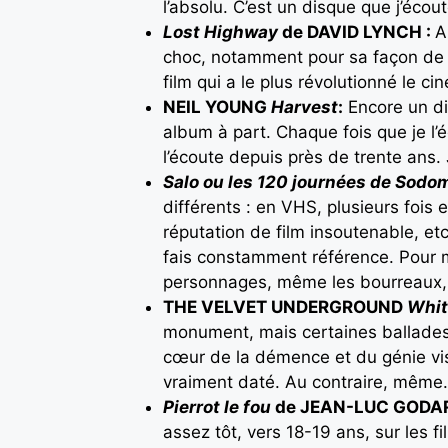
l’absolu. C’est un disque que j’écout
Lost Highway
de DAVID LYNCH :
A
choc, notamment pour sa façon de s
film qui a le plus révolutionné le c
NEIL YOUNG
Harvest
:
Encore un di
album à part. Chaque fois que je l’éc
l’écoute depuis près de trente ans. 
Salo ou les 120 journées de Sodo
différents : en VHS, plusieurs fois 
réputation de film insoutenable, etc
fais constamment référence. Pour 
personnages, même les bourreaux, s
THE VELVET UNDERGROUND
Whit
monument, mais certaines ballades 
cœur de la démence et du génie vi
vraiment daté. Au contraire, mêm
Pierrot le fou
de JEAN-LUC GODAR
assez tôt, vers 18-19 ans, sur les f