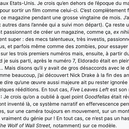
r aux Etats-Unis. Je crois qu’en dehors de l’époque du
pour sortir un film comme celui-ci. C’est complètement 
ce magazine pendant une grosse vingtaine de mois. J’ai
x autres dans l’année qui a suivi mon départ). Ça rest
nt passionnant de créer un magazine, comme ça,
ex nihi
iment super : des mecs talentueux, très investis, passi
us, et parfois même comme des zombies, pour essayer 
 sur les trois premiers numéros mais, ensuite, à partir
 je suis parti, après le numéro 7, Eldorado était en pl
… Mais disons qu’il y avait de gros désaccords avec le d
me beaucoup, j’ai découvert Nick Drake à la fin des a
 se dire qu’une œuvre aussi majeure ait pu rester ignoré
elques rééditions. En tout cas,
Five Leaves Left
est son 
:
Je crois qu’on a oublié à quel point
Goodfellas
était ré
t inventé là, ce système narratif en effervescence per
ges, sur une caméra toujours en mouvement, sur un mo
st vraiment du génie pur ! En tout cas, ce n’est pas un 
he Wolf of Wall Street,
notamment) sur ce modèle.