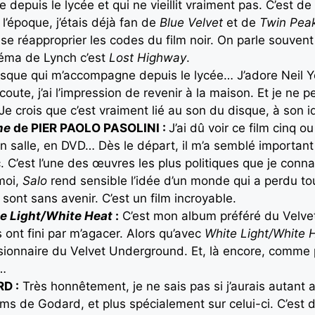
e depuis le lycée et qui ne vieillit vraiment pas. C’est de 
 l’époque, j’étais déjà fan de
Blue Velvet
et de
Twin Pea
e réapproprier les codes du film noir. On parle souven
inéma de Lynch c’est
Lost Highway
.
sque qui m’accompagne depuis le lycée… J’adore Neil 
oute, j’ai l’impression de revenir à la maison. Et je ne p
Je crois que c’est vraiment lié au son du disque, à son i
me
de PIER PAOLO PASOLINI :
J’ai dû voir ce film cinq o
en salle, en DVD… Dès le départ, il m’a semblé important 
. C’est l’une des œuvres les plus politiques que je conna
moi,
Salo
rend sensible l’idée d’un monde qui a perdu to
ont sans avenir. C’est un film incroyable.
e Light/White Heat
:
C’est mon album préféré du Velve
ont fini par m’agacer. Alors qu’avec
White Light/White 
sionnaire du Velvet Underground. Et, là encore, comme
e…
D :
Très honnêtement, je ne sais pas si j’aurais autant a
ilms de Godard, et plus spécialement sur celui-ci. C’est d