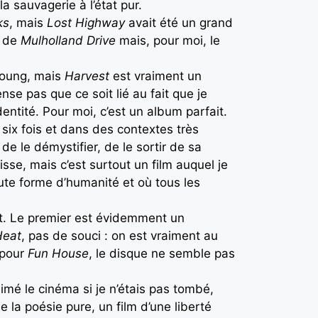
la sauvagerie à l’état pur.
ks
, mais
Lost Highway
avait été un grand
t de
Mulholland Drive
mais, pour moi, le
Young, mais
Harvest
est vraiment un
ense pas que ce soit lié au fait que je
dentité. Pour moi, c’est un album parfait.
u six fois et dans des contextes très
de le démystifier, de le sortir de sa
isse, mais c’est surtout un film auquel je
ute forme d’humanité et où tous les
t. Le premier est évidemment un
Heat
, pas de souci : on est vraiment au
 pour
Fun House
, le disque ne semble pas
imé le cinéma si je n’étais pas tombé,
e la poésie pure, un film d’une liberté