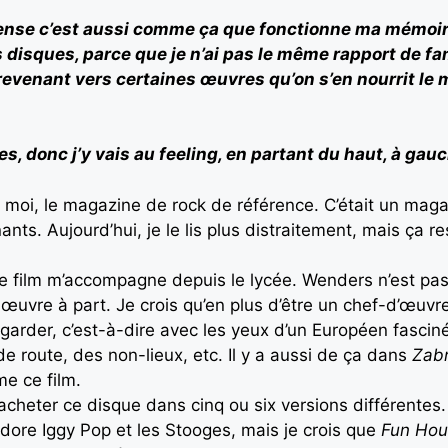
pense c’est aussi comme ça que fonctionne ma mémoire 
s disques, parce que je n’ai pas le même rapport de fami
revenant vers certaines œuvres qu’on s’en nourrit le m
s, donc j’y vais au feeling, en partant du haut, à gau
 moi, le magazine de rock de référence. C’était un mag
ants. Aujourd’hui, je le lis plus distraitement, mais ça 
e film m’accompagne depuis le lycée. Wenders n’est pas 
uvre à part. Je crois qu’en plus d’être un chef-d’œuvre,
egarder, c’est-à-dire avec les yeux d’un Européen fasci
e route, des non-lieux, etc. Il y a aussi de ça dans
Zabr
me ce film.
acheter ce disque dans cinq ou six versions différentes. J
’adore Iggy Pop et les Stooges, mais je crois que
Fun Hou