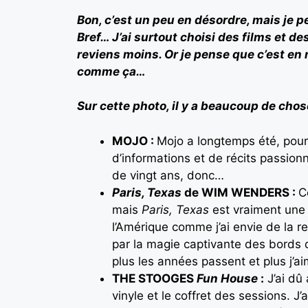
Bon, c’est un peu en désordre, mais je 
Bref… J’ai surtout choisi des films et de
reviens moins. Or je pense que c’est en 
comme ça…
Sur cette photo, il y a beaucoup de chose
MOJO :
Mojo a longtemps été, pour
d’informations et de récits passionn
de vingt ans, donc…
Paris, Texas
de WIM WENDERS :
C
mais
Paris, Texas
est vraiment une œ
l’Amérique comme j’ai envie de la r
par la magie captivante des bords d
plus les années passent et plus j’ai
THE STOOGES
Fun House
:
J’ai dû 
vinyle et le coffret des sessions. J