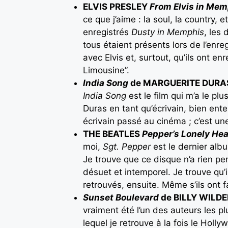
ELVIS PRESLEY
From Elvis in Me
ce que j’aime : la soul, la country
enregistrés
Dusty in Memphis
, les
tous étaient présents lors de l’enre
avec Elvis et, surtout, qu’ils ont e
Limousine”.
India Song
de MARGUERITE DURAS
India Song
est le film qui m’a le p
Duras en tant qu’écrivain, bien ente
écrivain passé au cinéma ; c’est une
THE BEATLES
Pepper’s Lonely He
moi,
Sgt. Pepper
est le dernier alb
Je trouve que ce disque n’a rien pe
désuet et intemporel. Je trouve qu’
retrouvés, ensuite. Même s’ils ont 
Sunset Boulevard
de BILLY WILDE
vraiment été l’un des auteurs les p
lequel je retrouve à la fois le Ho