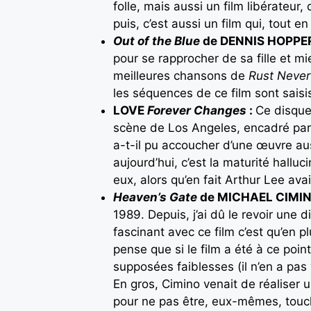
folle, mais aussi un film libérateur,
puis, c’est aussi un film qui, tout 
Out of the Blue
de DENNIS HOPPER
pour se rapprocher de sa fille et mi
meilleures chansons de
Rust Never
les séquences de ce film sont saisis
LOVE
Forever Changes
:
Ce disque
scène de Los Angeles, encadré par
a-t-il pu accoucher d’une œuvre aus
aujourd’hui, c’est la maturité hallu
eux, alors qu’en fait Arthur Lee ava
Heaven’s Gate
de MICHAEL CIMIN
1989. Depuis, j’ai dû le revoir une di
fascinant avec ce film c’est qu’en 
pense que si le film a été à ce poin
supposées faiblesses (il n’en a pas
En gros, Cimino venait de réaliser 
pour ne pas être, eux-mêmes, touch