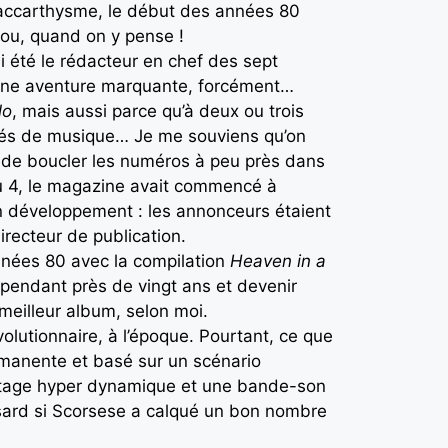
 maccarthysme, le début des années 80
fou, quand on y pense !
 été le rédacteur en chef des sept
e une aventure marquante, forcément…
lo
, mais aussi parce qu’à deux ou trois
onnés de musique… Je me souviens qu’on
de boucler les numéros à peu près dans
 du 4, le magazine avait commencé à
ein développement : les annonceurs étaient
irecteur de publication.
nnées 80 avec la compilation
Heaven in a
e pendant près de vingt ans et devenir
meilleur album, selon moi.
volutionnaire, à l’époque. Pourtant, ce que
manente et basé sur un scénario
ntage hyper dynamique et une bande-son
hasard si Scorsese a calqué un bon nombre