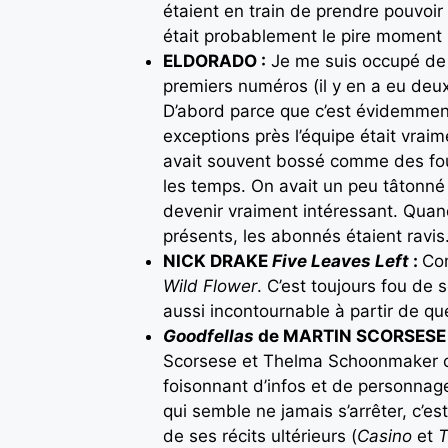
étaient en train de prendre pouvoi
était probablement le pire moment 
ELDORADO :
Je me suis occupé de 
premiers numéros (il y en a eu deu
D’abord parce que c’est évidemme
exceptions près l’équipe était vra
avait souvent bossé comme des fo
les temps. On avait un peu tâtonné
devenir vraiment intéressant. Quand
présents, les abonnés étaient ravis
NICK DRAKE
Five Leaves Left
:
Com
Wild Flower
. C’est toujours fou de
aussi incontournable à partir de qu
Goodfellas
de MARTIN SCORSESE 
Scorsese et Thelma Schoonmaker on
foisonnant d’infos et de personna
qui semble ne jamais s’arrêter, c’e
de ses récits ultérieurs (
Casino
et
T