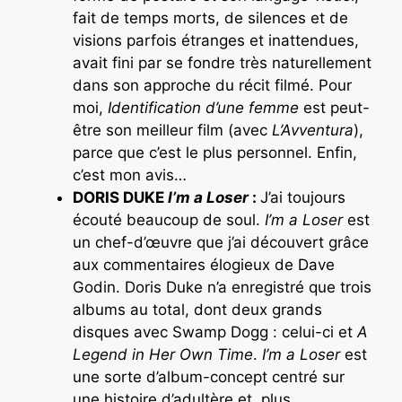
fait de temps morts, de silences et de
visions parfois étranges et inattendues,
avait fini par se fondre très naturellement
dans son approche du récit filmé. Pour
moi,
Identification d’une femme
est peut-
être son meilleur film (avec
L’Avventura
),
parce que c’est le plus personnel. Enfin,
c’est mon avis…
DORIS DUKE
I’m a Loser
:
J’ai toujours
écouté beaucoup de soul.
I’m a Loser
est
un chef-d’œuvre que j’ai découvert grâce
aux commentaires élogieux de Dave
Godin. Doris Duke n’a enregistré que trois
albums au total, dont deux grands
disques avec Swamp Dogg : celui-ci et
A
Legend in Her Own Time
.
I’m a Loser
est
une sorte d’album-concept centré sur
une histoire d’adultère et, plus