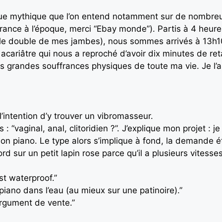
orgue mythique que l’on entend notamment sur de nombr
 France à l’époque, merci “Ebay monde”). Partis à 4 heur
t le double de mes jambes), nous sommes arrivés à 13h10
e acariâtre qui nous a reproché d’avoir dix minutes de re
s grandes souffrances physiques de toute ma vie. Je l’ai
’intention d’y trouver un vibromasseur.
 “vaginal, anal, clitoridien ?”. J’explique mon projet : 
 mon piano. Le type alors s’implique à fond, la demande 
 sur un petit lapin rose parce qu’il a plusieurs vitess
st waterproof.”
iano dans l’eau (au mieux sur une patinoire).”
 argument de vente.”