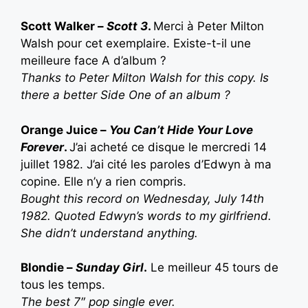
Scott Walker –
Scott 3
.
Merci à Peter Milton
Walsh pour cet exemplaire. Existe-t-il une
meilleure face A d’album ?
Thanks to Peter Milton Walsh for this copy. Is
there a better Side One of an album ?
Orange Juice –
You Can’t Hide Your Love
Forever
.
J’ai acheté ce disque le mercredi 14
juillet 1982. J’ai cité les paroles d’Edwyn à ma
copine. Elle n’y a rien compris.
B
ought this record on Wednesday, July 14th
1982. Quoted Edwyn’s words to my girlfriend.
She didn’t understand anything.
Blondie –
Sunday Girl
.
Le meilleur 45 tours de
tous les temps.
T
he best 7″ pop single ever.