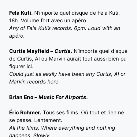
Fela Kuti.
N’importe quel disque de Fela Kuti.
18h. Volume fort avec un apéro.
A
ny of Fela Kuti’s records. 6pm. Loud with an
apéro.
Curtis Mayfield –
Curtis
.
N’importe quel disque
de Curtis, Al ou Marvin aurait tout aussi bien pu
figurer ici.
Could just as easily have been any Curtis, Al or
Marvin records here.
Brian Eno –
Music For Airports
.
Éric Rohmer.
Tous ses films. Où tout et rien ne
se passe. Lentement.
A
ll the films. Where everything and nothing
happens. Slowly.