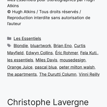
Atkins
© Hugh Atkins / Tous droits réservés /
Reproduction interdite sans autorisation de
l’auteur
Les Essentiels
Blondie
,
bluartwork
,
Brian Eno
,
Curtis
Mayfield
,
Edwyn Collins
,
Éric Rohmer
,
Fela Kuti.
,
les essentiels
,
Miles Davis
,
mousedesign
,
Orange Juice
,
pascal blua
,
peter milton walsh
,
the apartments
,
The Durutti Column
,
Vinni Reilly
Christophe Lavergne