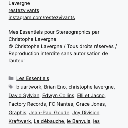
Lavergne
restezvivants
instagram.com/restezvivants
Mes Essentiels pour Stereographics par
Christophe Lavergne
© Christophe Lavergne / Tous droits réservés /
Reproduction interdite sans autorisation de
l’auteur
Les Essentiels
bluartwork
,
Brian Eno
,
christophe lavergne
,
David Sylvian
,
Edwyn Collins
,
Elli et Jacno
,
Factory Records
,
FC Nantes
,
Grace Jones
,
Graphis
,
Jean-Paul Goude
,
Joy Division
,
Kraftwerk
,
La débauche
,
le Banyuls
,
les