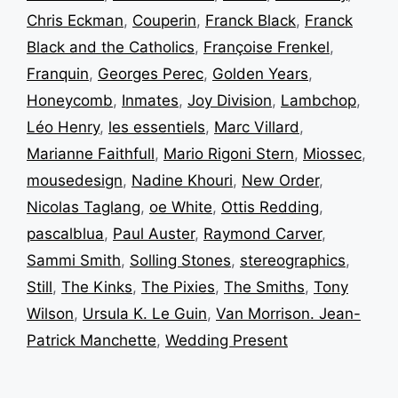
Chris Eckman
,
Couperin
,
Franck Black
,
Franck
Black and the Catholics
,
Françoise Frenkel
,
Franquin
,
Georges Perec
,
Golden Years
,
Honeycomb
,
Inmates
,
Joy Division
,
Lambchop
,
Léo Henry
,
les essentiels
,
Marc Villard
,
Marianne Faithfull
,
Mario Rigoni Stern
,
Miossec
,
mousedesign
,
Nadine Khouri
,
New Order
,
Nicolas Taglang
,
oe White
,
Ottis Redding
,
pascalblua
,
Paul Auster
,
Raymond Carver
,
Sammi Smith
,
Solling Stones
,
stereographics
,
Still
,
The Kinks
,
The Pixies
,
The Smiths
,
Tony
Wilson
,
Ursula K. Le Guin
,
Van Morrison. Jean-
Patrick Manchette
,
Wedding Present