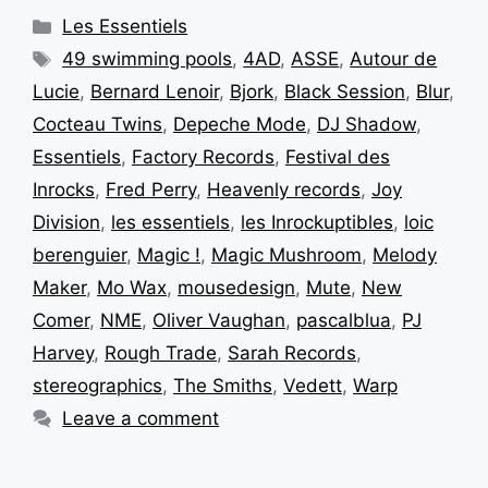
Les Essentiels
49 swimming pools
,
4AD
,
ASSE
,
Autour de
Lucie
,
Bernard Lenoir
,
Bjork
,
Black Session
,
Blur
,
Cocteau Twins
,
Depeche Mode
,
DJ Shadow
,
Essentiels
,
Factory Records
,
Festival des
Inrocks
,
Fred Perry
,
Heavenly records
,
Joy
Division
,
les essentiels
,
les Inrockuptibles
,
loic
berenguier
,
Magic !
,
Magic Mushroom
,
Melody
Maker
,
Mo Wax
,
mousedesign
,
Mute
,
New
Comer
,
NME
,
Oliver Vaughan
,
pascalblua
,
PJ
Harvey
,
Rough Trade
,
Sarah Records
,
stereographics
,
The Smiths
,
Vedett
,
Warp
Leave a comment