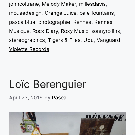
johncoltrane
,
Melody Maker
,
millesdavis
,
mousedesign
,
Orange Juice
,
pale fountains
,
pascalblua
,
photographie
,
Rennes
,
Rennes
Musique
,
Rock Diary
,
Roxy Music
,
sonnyrollins
,
stereographics
,
Tigers & Flies
,
Ubu
,
Vanguard
,
Violette Records
Loïc Berenguier
April 23, 2016
by
Pascal