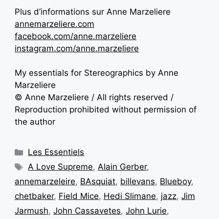
Plus d’informations sur Anne Marzeliere
annemarzeliere.com
facebook.com/anne.marzeliere
instagram.com/anne.marzeliere
My essentials for Stereographics by Anne
Marzeliere
© Anne Marzeliere / All rights reserved /
Reproduction prohibited without permission of
the author
Les Essentiels
A Love Supreme
,
Alain Gerber
,
annemarzeleire
,
BAsquiat
,
billevans
,
Blueboy
,
chetbaker
,
Field Mice
,
Hedi Slimane
,
jazz
,
Jim
Jarmush
,
John Cassavetes
,
John Lurie
,