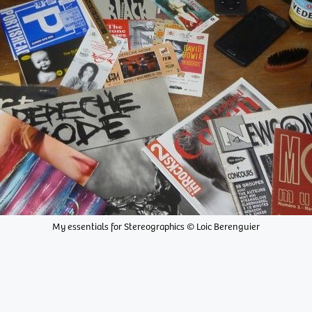
My essentials for Stereographics © Loic Berenguier