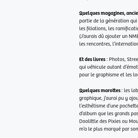
Quelques magazines, ancie
partie de la génération qui
les filiations, les ramific
(J’aurais dû ajouter un N
les rencontres, l’internat
Et des livres
: Photos, Stree
qui véhicule autant d’émoti
pour le graphisme et les lo
Quelques marottes
: les l
graphique, j’aurai pu y ajo
l’esthétisme d’une pochett
d’album que les grands pa
Doolittle des Pixies ou M
m’a le plus marqué par son