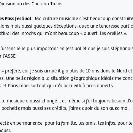
 Division ou des Cocteau Twins.
es Pass festival
: Ma culture musicale c’est beaucoup construite
ions mais aussi quelques déceptions, avec une tendresse partic
tival des Inrocks qui m’ont beaucoup « ouvert les oreilles ».
t l’ustensile le plus important en festival et que je suis stéphanoi
 l’ASSE.
 » préféré, car je suis arrivé il y a plus de 10 ans dans le Nord et
es. Une belle région à la situation géographique idéale me conc
s et Paris mais surtout qui m’a accueilli à bras ouverts.
la musique a aussi changé… et même si j’ai toujours besoin d’un
 pochette mais aussi ses crédits, j’aime avoir du son avec moi.
ecté en permanence, pour la famille, les amis, les infos, pour l
nquer.