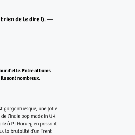
rien de le dire !).
—
our d’elle. Entre albums
 ils sont nombreux.
st gargantuesque, une folle
s de l’indie pop made in UK
jork à PJ Harvey en passant
 la brutalité d’un Trent