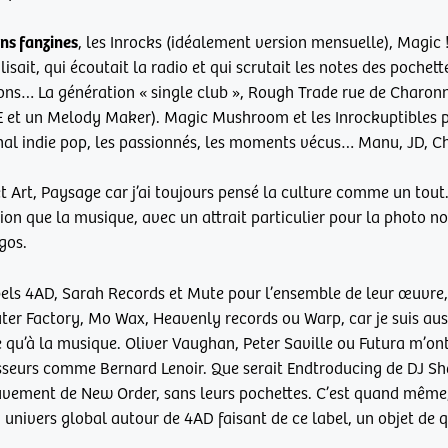
ns fanzines
, les Inrocks (idéalement version mensuelle), Magic !
 lisait, qui écoutait la radio et qui scrutait les notes des poche
ations… La génération « single club », Rough Trade rue de Charonne
ME et un Melody Maker). Magic Mushroom et les Inrockuptibles 
ional indie pop, les passionnés, les moments vécus… Manu, JD, C
t Art, Paysage car j’ai toujours pensé la culture comme un tout.
on que la musique, avec un attrait particulier pour la photo noi
gos.
abels 4AD, Sarah Records et Mute pour l’ensemble de leur œuvre,
uter Factory, Mo Wax, Heavenly records ou Warp, car je suis auss
e qu’à la musique. Oliver Vaughan, Peter Saville ou Futura m’ont
sseurs comme Bernard Lenoir. Que serait Endtroducing de DJ Sh
ouvement de New Order, sans leurs pochettes. C’est quand même
 univers global autour de 4AD faisant de ce label, un objet de 