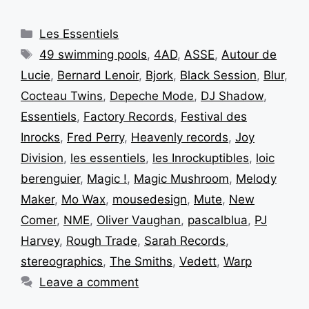
Les Essentiels
49 swimming pools
,
4AD
,
ASSE
,
Autour de
Lucie
,
Bernard Lenoir
,
Bjork
,
Black Session
,
Blur
,
Cocteau Twins
,
Depeche Mode
,
DJ Shadow
,
Essentiels
,
Factory Records
,
Festival des
Inrocks
,
Fred Perry
,
Heavenly records
,
Joy
Division
,
les essentiels
,
les Inrockuptibles
,
loic
berenguier
,
Magic !
,
Magic Mushroom
,
Melody
Maker
,
Mo Wax
,
mousedesign
,
Mute
,
New
Comer
,
NME
,
Oliver Vaughan
,
pascalblua
,
PJ
Harvey
,
Rough Trade
,
Sarah Records
,
stereographics
,
The Smiths
,
Vedett
,
Warp
Leave a comment