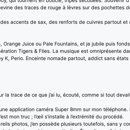
oy, qui tournent en boucle, tripes secouées. Souvenir 
vine des traces de rouge à lèvres sur des pochettes de
r des accents de sax, des renforts de cuivres partout et
ys, Orange Juice ou Pale Fountains, et je jubile puis fo
nération Tigers & Flies. La musique est omniprésente dan
y K, Perio. Enceinte nomade partout, addict sans états
t, sur la trace de ce que j’ai lu, écouté, comme si tout de
llé une application caméra Super 8mm sur mon téléphone. 
st mon truc ; l’œil s’installe à l’extrémité du procédé.
eils photos, j’en possède plusieurs toutefois, sans y co