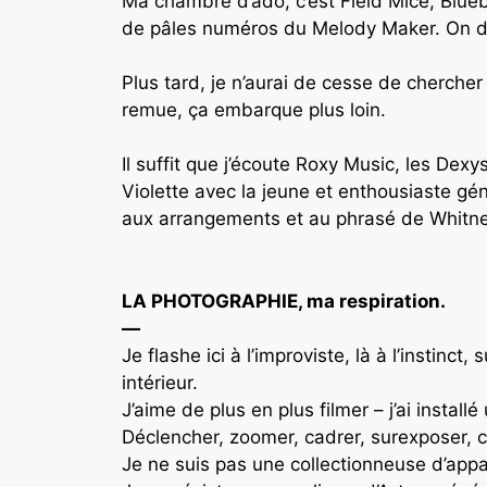
Ma chambre d’ado, c’est Field Mice, Blueb
de pâles numéros du Melody Maker. On de
Plus tard, je n’aurai de cesse de cherche
remue, ça embarque plus loin.
Il suffit que j’écoute Roxy Music, les Dex
Violette avec la jeune et enthousiaste gé
aux arrangements et au phrasé de Whitne
LA PHOTOGRAPHIE, ma respiration.
—
Je flashe ici à l’improviste, là à l’instinc
intérieur.
J’aime de plus en plus filmer – j’ai insta
Déclencher, zoomer, cadrer, surexposer, c’e
Je ne suis pas une collectionneuse d’appar