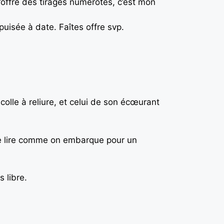
m’offre des tirages numérotés, c’est mon
puisée à date. Faîtes offre svp.
 colle à reliure, et celui de son écœurant
t de lire comme on embarque pour un
s libre.