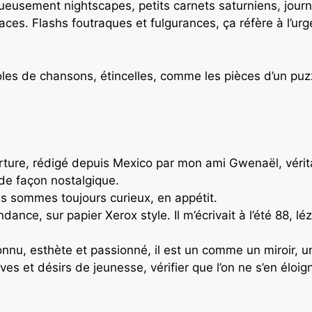
usement nightscapes, petits carnets saturniens, journal 
aces. Flashs foutraques et fulgurances, ça réfère à l’ur
oles de chansons, étincelles, comme les pièces d’un puzz
erture, rédigé depuis Mexico par mon ami Gwenaël, véri
 de façon nostalgique.
us sommes toujours curieux, en appétit.
dance, sur papier Xerox style. Il m’écrivait à l’été 88, l
connu, esthète et passionné, il est un comme un miroir, 
es et désirs de jeunesse, vérifier que l’on ne s’en éloig