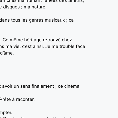
d’affiches maintenant fanées des Smiths,
 disques ; ma nature.
 dans tous les genres musicaux ; ça
nds. Ce même héritage retrouvé chez
s ma vie, c’est ainsi. Je me trouble face
 d’âme.
vait avoir un sens finalement ; ce cinéma
Prête à raconter.
mpter.