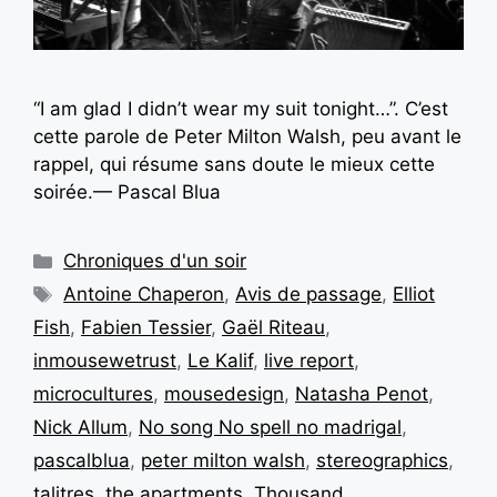
“I am glad I didn’t wear my suit tonight…”. C’est
cette parole de Peter Milton Walsh, peu avant le
rappel, qui résume sans doute le mieux cette
soirée.— Pascal Blua
Chroniques d'un soir
Antoine Chaperon
,
Avis de passage
,
Elliot
Fish
,
Fabien Tessier
,
Gaël Riteau
,
inmousewetrust
,
Le Kalif
,
live report
,
microcultures
,
mousedesign
,
Natasha Penot
,
Nick Allum
,
No song No spell no madrigal
,
pascalblua
,
peter milton walsh
,
stereographics
,
talitres
,
the apartments
,
Thousand