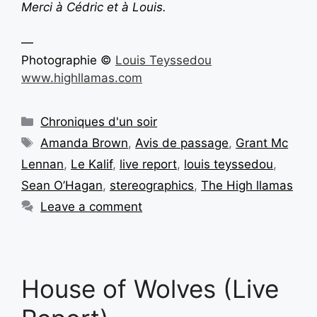
Merci à Cédric et à Louis.
—
Photographie ©
Louis Teyssedou
www.highllamas.com
Chroniques d'un soir
Amanda Brown
,
Avis de passage
,
Grant Mc
Lennan
,
Le Kalif
,
live report
,
louis teyssedou
,
Sean O’Hagan
,
stereographics
,
The High llamas
Leave a comment
House of Wolves (Live