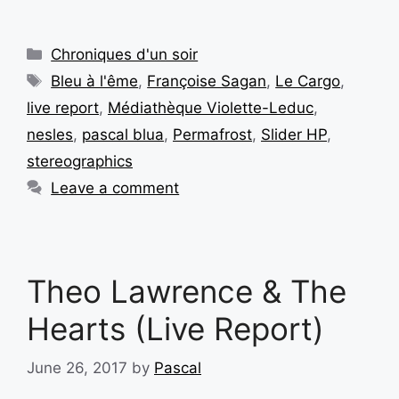
Chroniques d'un soir
Bleu à l'ême
,
Françoise Sagan
,
Le Cargo
,
live report
,
Médiathèque Violette-Leduc
,
nesles
,
pascal blua
,
Permafrost
,
Slider HP
,
stereographics
Leave a comment
Theo Lawrence & The
Hearts (Live Report)
June 26, 2017
by
Pascal