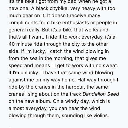
It’s the bike I got from my dad when he got a
new one. A black citybike, very heavy with too
much gear on it. It doesn’t receive many
compliments from bike enthusiasts or people in
general really. But it’s a bike that works and
that’s all I want. I ride it to work everyday, it’s a
40 minute ride through the city to the other
side. If I’m lucky, I catch the wind blowing in
from the sea in the morning, that gives me
speed and means I’ll get to work with no sweat.
If I’m unlucky I’ll have that same wind blowing
against me on my way home. Halfway through I
ride by the cranes in the harbour, the same
cranes I sing about on the track
Dandelion Seed
on the new album. On a windy day, which is
almost everyday, you can hear the wind
blowing through them, sounding like violins.