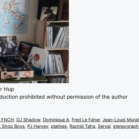
er Hup
oduction prohibited without permission of the author
 LYNCH
,
DJ Shadow
,
Dominique A
,
Fred Le Faher
,
Jean-Louis Mura
t Shop Boys
,
PJ Harvey
,
platines
,
Rachid Taha
,
Serval
,
stereograph