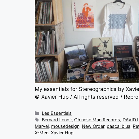
My essentials for Stereographics by Xavi
© Xavier Hup / All rights reserved / Repr
Les Essentiels
Bernard Lenoir
,
Chinese Man Records
,
DAVID
Marvel
,
mousedesign
,
New Order
,
pascal blua
,
Pe
X-Men
,
Xavier Hup