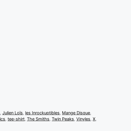
t
,
Julien Loïs
,
les Inrockuptibles
,
Mange Disque
,
ics
,
tee-shirt
,
The Smiths
,
Twin Peaks
,
Vinyles
,
X
,