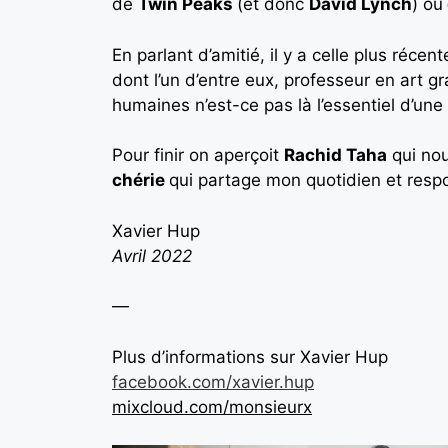
de
Twin Peaks
(et donc
David Lynch
) ou
En parlant d’amitié, il y a celle plus réce
dont l’un d’entre eux, professeur en art g
humaines n’est-ce pas là l’essentiel d’une 
Pour finir on aperçoit
Rachid Taha
qui nou
chérie
qui partage mon quotidien et respo
Xavier Hup
Avril 2022
—
Plus d’informations sur Xavier Hup
facebook.com/xavier.hup
mixcloud.com/monsieurx