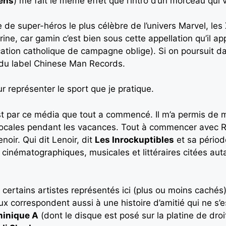
iens
) me fait le même effet que l’intro d’un morceau qui 
e de super-héros le plus célèbre de l’univers Marvel, le
rine, car gamin c’est bien sous cette appellation qu’il a
cation catholique de campagne oblige). Si on poursuit d
é du label Chinese Man Records.
r représenter le sport que je pratique.
t par ce média que tout a commencé. Il m’a permis de m
s locales pendant les vacances. Tout à commencer avec 
noir. Qui dit Lenoir, dit
Les Inrockuptibles
et sa périod
cinématographiques, musicales et littéraires citées auta
is certains artistes représentés ici (plus ou moins cach
ux correspondent aussi à une histoire d’amitié qui ne s’
inique A
(dont le disque est posé sur la platine de droi