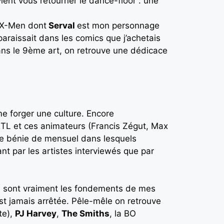
vient vous retourner le dance-floor : une
s X-Men dont
Serval
est mon personnage
pparaissait dans les comics que j’achetais
ans le 9ème art, on retrouve une dédicace
e forger une culture. Encore
RTL et ces animateurs (Francis Zégut, Max
e bénie de mensuel dans lesquels
nt par les artistes interviewés que par
és) sont vraiment les fondements de mes
est jamais arrêtée. Pêle-mêle on retrouve
te),
PJ Harvey
,
The Smiths
, la BO