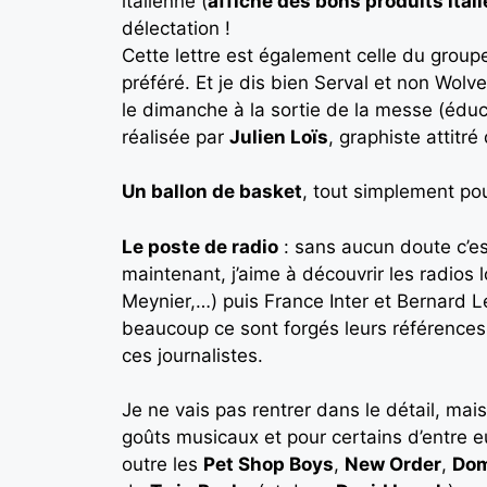
italienne (
affiche des bons produits ital
délectation !
Cette lettre est également celle du group
préféré. Et je dis bien Serval et non Wolve
le dimanche à la sortie de la messe (édu
réalisée par
Julien Loïs
, graphiste attitr
Un ballon de basket
, tout simplement pou
Le poste de radio
: sans aucun doute c’es
maintenant, j’aime à découvrir les radio
Meynier,…) puis France Inter et Bernard Le
beaucoup ce sont forgés leurs références 
ces journalistes.
Je ne vais pas rentrer dans le détail, ma
goûts musicaux et pour certains d’entre e
outre les
Pet Shop Boys
,
New Order
,
Dom