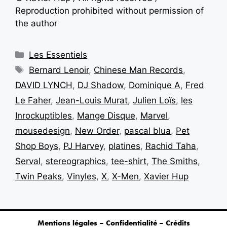
Reproduction prohibited without permission of
the author
Les Essentiels
Bernard Lenoir
,
Chinese Man Records
,
DAVID LYNCH
,
DJ Shadow
,
Dominique A
,
Fred
Le Faher
,
Jean-Louis Murat
,
Julien Loïs
,
les
Inrockuptibles
,
Mange Disque
,
Marvel
,
mousedesign
,
New Order
,
pascal blua
,
Pet
Shop Boys
,
PJ Harvey
,
platines
,
Rachid Taha
,
Serval
,
stereographics
,
tee-shirt
,
The Smiths
,
Twin Peaks
,
Vinyles
,
X
,
X-Men
,
Xavier Hup
Mentions légales – Confidentialité – Crédits