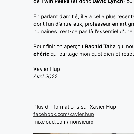
de
Twin Peaks
(et donc
David Lynch
) ou
En parlant d’amitié, il y a celle plus réce
dont l’un d’entre eux, professeur en art g
humaines n’est-ce pas là l’essentiel d’une 
Pour finir on aperçoit
Rachid Taha
qui nou
chérie
qui partage mon quotidien et respo
Xavier Hup
Avril 2022
—
Plus d’informations sur Xavier Hup
facebook.com/xavier.hup
mixcloud.com/monsieurx