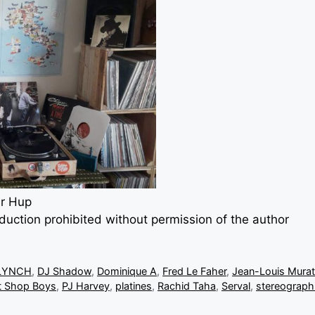
er Hup
oduction prohibited without permission of the author
 LYNCH
,
DJ Shadow
,
Dominique A
,
Fred Le Faher
,
Jean-Louis Mura
t Shop Boys
,
PJ Harvey
,
platines
,
Rachid Taha
,
Serval
,
stereograph