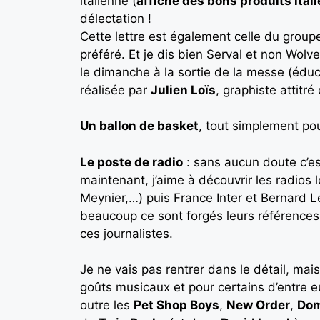
italienne (
affiche des bons produits ital
délectation !
Cette lettre est également celle du group
préféré. Et je dis bien Serval et non Wolve
le dimanche à la sortie de la messe (édu
réalisée par
Julien Loïs
, graphiste attitr
Un ballon de basket
, tout simplement pou
Le poste de radio
: sans aucun doute c’es
maintenant, j’aime à découvrir les radio
Meynier,…) puis France Inter et Bernard Le
beaucoup ce sont forgés leurs références 
ces journalistes.
Je ne vais pas rentrer dans le détail, ma
goûts musicaux et pour certains d’entre e
outre les
Pet Shop Boys
,
New Order
,
Dom