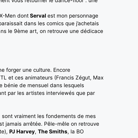
vient vous retourner le dance-floor : une
s X-Men dont
Serval
est mon personnage
pparaissait dans les comics que j’achetais
ans le 9ème art, on retrouve une dédicace
e forger une culture. Encore
RTL et ces animateurs (Francis Zégut, Max
e bénie de mensuel dans lesquels
nt par les artistes interviewés que par
és) sont vraiment les fondements de mes
est jamais arrêtée. Pêle-mêle on retrouve
te),
PJ Harvey
,
The Smiths
, la BO