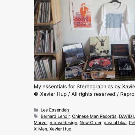
My essentials for Stereographics by Xavi
© Xavier Hup / All rights reserved / Repr
Les Essentiels
Bernard Lenoir
,
Chinese Man Records
,
DAVID
Marvel
,
mousedesign
,
New Order
,
pascal blua
,
Pe
X-Men
,
Xavier Hup