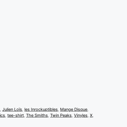
t
,
Julien Loïs
,
les Inrockuptibles
,
Mange Disque
,
ics
,
tee-shirt
,
The Smiths
,
Twin Peaks
,
Vinyles
,
X
,