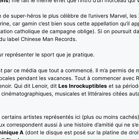
iens
) me fait le même effet que l’intro d’un morceau qui 
e de super-héros le plus célèbre de l’univers Marvel, le
rine, car gamin c’est bien sous cette appellation qu’il a
cation catholique de campagne oblige). Si on poursuit d
é du label Chinese Man Records.
r représenter le sport que je pratique.
t par ce média que tout a commencé. Il m’a permis de m
s locales pendant les vacances. Tout à commencer avec 
noir. Qui dit Lenoir, dit
Les Inrockuptibles
et sa périod
cinématographiques, musicales et littéraires citées auta
is certains artistes représentés ici (plus ou moins cach
ux correspondent aussi à une histoire d’amitié qui ne s’
inique A
(dont le disque est posé sur la platine de droi