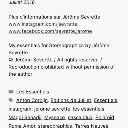
Juillet 2016
Plus d’informations sur Jérôme Sevrette
www.instagram.com/jsevrette
www.facebook.com/sevrette.jerome
My essentials for Stereographics by Jérôme
Sevrette
© Jérôme Sevrette / All rights reserved /
Reproduction prohibited without permission of
the author
Les Essentiels
Anton Corbijn
,
Editions de Juillet
,
Essentiels
,
Instagram
,
jerome sevrette
,
les essentiels
,
Magdi Senadji
,
Myspace
,
pascalblua
,
Polaroîd
,
Roma Amor
,
stereographics
,
Terres Neuves
,