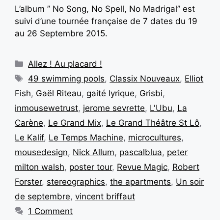
L’album ” No Song, No Spell, No Madrigal” est
suivi d’une tournée française de 7 dates du 19
au 26 Septembre 2015.
Allez ! Au placard !
49 swimming pools
,
Classix Nouveaux
,
Elliot
Fish
,
Gaël Riteau
,
gaité lyrique
,
Grisbi
,
inmousewetrust
,
jerome sevrette
,
L'Ubu
,
La
Carène
,
Le Grand Mix
,
Le Grand Théâtre St Lô
,
Le Kalif
,
Le Temps Machine
,
microcultures
,
mousedesign
,
Nick Allum
,
pascalblua
,
peter
milton walsh
,
poster tour
,
Revue Magic
,
Robert
Forster
,
stereographics
,
the apartments
,
Un soir
de septembre
,
vincent briffaut
1 Comment