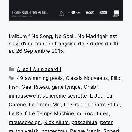
L’album ” No Song, No Spell, No Madrigal” est
suivi d’une tournée française de 7 dates du 19
au 26 Septembre 2015.
Allez ! Au placard !
49 swimming pools
,
Classix Nouveaux
,
Elliot
Fish
,
Gaël Riteau
,
gaité lyrique
,
Grisbi
,
inmousewetrust
,
jerome sevrette
,
L'Ubu
,
La
Carène
,
Le Grand Mix
,
Le Grand Théâtre St Lô
,
Le Kalif
,
Le Temps Machine
,
microcultures
,
mousedesign
,
Nick Allum
,
pascalblua
,
peter
milton walsh
,
poster tour
,
Revue Magic
,
Robert