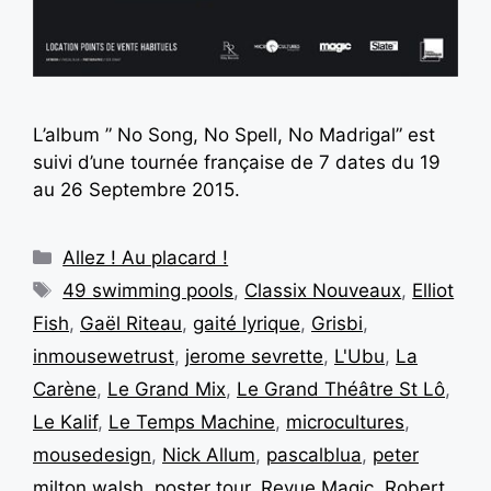
L’album ” No Song, No Spell, No Madrigal” est
suivi d’une tournée française de 7 dates du 19
au 26 Septembre 2015.
Allez ! Au placard !
49 swimming pools
,
Classix Nouveaux
,
Elliot
Fish
,
Gaël Riteau
,
gaité lyrique
,
Grisbi
,
inmousewetrust
,
jerome sevrette
,
L'Ubu
,
La
Carène
,
Le Grand Mix
,
Le Grand Théâtre St Lô
,
Le Kalif
,
Le Temps Machine
,
microcultures
,
mousedesign
,
Nick Allum
,
pascalblua
,
peter
milton walsh
,
poster tour
,
Revue Magic
,
Robert