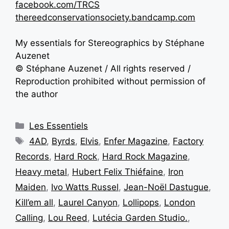
facebook.com/TRCS
thereedconservationsociety.bandcamp.com
My essentials for Stereographics by Stéphane
Auzenet
© Stéphane Auzenet / All rights reserved /
Reproduction prohibited without permission of
the author
Les Essentiels
4AD
,
Byrds
,
Elvis
,
Enfer Magazine
,
Factory
Records
,
Hard Rock
,
Hard Rock Magazine
,
Heavy metal
,
Hubert Felix Thiéfaine
,
Iron
Maiden
,
Ivo Watts Russel
,
Jean-Noël Dastugue
,
Kill’em all
,
Laurel Canyon
,
Lollipops
,
London
Calling
,
Lou Reed
,
Lutécia Garden Studio.
,