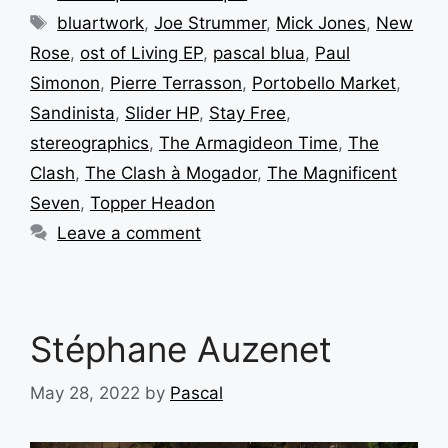
bluartwork
,
Joe Strummer
,
Mick Jones
,
New
Rose
,
ost of Living EP
,
pascal blua
,
Paul
Simonon
,
Pierre Terrasson
,
Portobello Market
,
Sandinista
,
Slider HP
,
Stay Free
,
stereographics
,
The Armagideon Time
,
The
Clash
,
The Clash à Mogador
,
The Magnificent
Seven
,
Topper Headon
Leave a comment
Stéphane Auzenet
May 28, 2022
by
Pascal