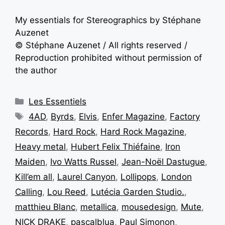
My essentials for Stereographics by Stéphane
Auzenet
© Stéphane Auzenet / All rights reserved /
Reproduction prohibited without permission of
the author
Les Essentiels
4AD
,
Byrds
,
Elvis
,
Enfer Magazine
,
Factory
Records
,
Hard Rock
,
Hard Rock Magazine
,
Heavy metal
,
Hubert Felix Thiéfaine
,
Iron
Maiden
,
Ivo Watts Russel
,
Jean-Noël Dastugue
,
Kill’em all
,
Laurel Canyon
,
Lollipops
,
London
Calling
,
Lou Reed
,
Lutécia Garden Studio.
,
matthieu Blanc
,
metallica
,
mousedesign
,
Mute
,
NICK DRAKE
,
pascalblua
,
Paul Simonon
,