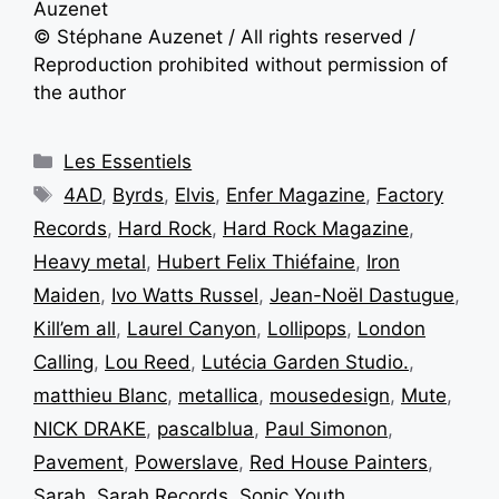
Auzenet
© Stéphane Auzenet / All rights reserved /
Reproduction prohibited without permission of
the author
Les Essentiels
4AD
,
Byrds
,
Elvis
,
Enfer Magazine
,
Factory
Records
,
Hard Rock
,
Hard Rock Magazine
,
Heavy metal
,
Hubert Felix Thiéfaine
,
Iron
Maiden
,
Ivo Watts Russel
,
Jean-Noël Dastugue
,
Kill’em all
,
Laurel Canyon
,
Lollipops
,
London
Calling
,
Lou Reed
,
Lutécia Garden Studio.
,
matthieu Blanc
,
metallica
,
mousedesign
,
Mute
,
NICK DRAKE
,
pascalblua
,
Paul Simonon
,
Pavement
,
Powerslave
,
Red House Painters
,
Sarah
,
Sarah Records
,
Sonic Youth
,