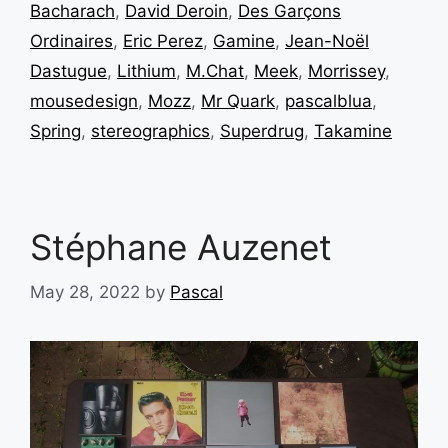
Bacharach
,
David Deroin
,
Des Garçons
Ordinaires
,
Eric Perez
,
Gamine
,
Jean-Noël
Dastugue
,
Lithium
,
M.Chat
,
Meek
,
Morrissey
,
mousedesign
,
Mozz
,
Mr Quark
,
pascalblua
,
Spring
,
stereographics
,
Superdrug
,
Takamine
Stéphane Auzenet
May 28, 2022
by
Pascal