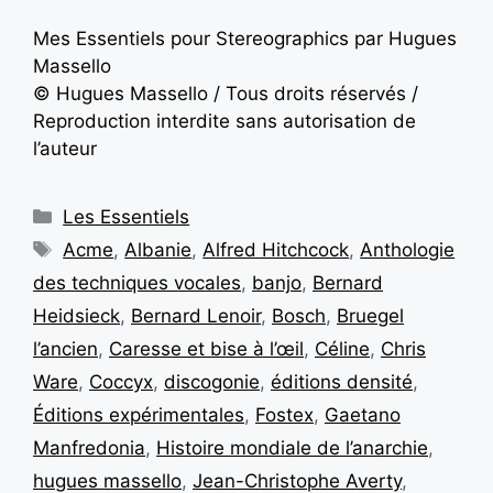
Mes Essentiels pour Stereographics par Hugues
Massello
© Hugues Massello / Tous droits réservés /
Reproduction interdite sans autorisation de
l’auteur
Les Essentiels
Acme
,
Albanie
,
Alfred Hitchcock
,
Anthologie
des techniques vocales
,
banjo
,
Bernard
Heidsieck
,
Bernard Lenoir
,
Bosch
,
Bruegel
l’ancien
,
Caresse et bise à l’œil
,
Céline
,
Chris
Ware
,
Coccyx
,
discogonie
,
éditions densité
,
Éditions expérimentales
,
Fostex
,
Gaetano
Manfredonia
,
Histoire mondiale de l’anarchie
,
hugues massello
,
Jean-Christophe Averty
,