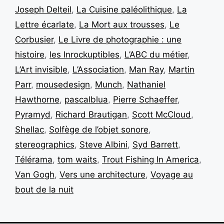
Joseph Delteil
,
La Cuisine paléolithique
,
La
Lettre écarlate
,
La Mort aux trousses
,
Le
Corbusier
,
Le Livre de photographie : une
histoire
,
les Inrockuptibles
,
L’ABC du métier
,
L’Art invisible
,
L’Association
,
Man Ray
,
Martin
Parr
,
mousedesign
,
Munch
,
Nathaniel
Hawthorne
,
pascalblua
,
Pierre Schaeffer
,
Pyramyd
,
Richard Brautigan
,
Scott McCloud
,
Shellac
,
Solfège de l’objet sonore
,
stereographics
,
Steve Albini
,
Syd Barrett
,
Télérama
,
tom waits
,
Trout Fishing In America
,
Van Gogh
,
Vers une architecture
,
Voyage au
bout de la nuit