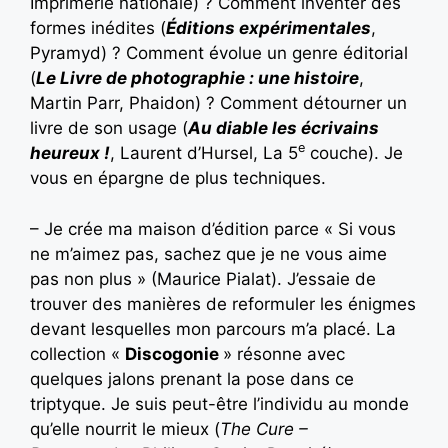
Imprimerie nationale) ? Comment inventer des
formes inédites (
Éditions expérimentales
,
Pyramyd) ? Comment évolue un genre éditorial
(
Le Livre de photographie : une histoire
,
Martin Parr, Phaidon) ? Comment détourner un
livre de son usage (
Au diable les écrivains
e
heureux !
, Laurent d’Hursel, La 5
couche). Je
vous en épargne de plus techniques.
– Je crée ma maison d’édition parce « Si vous
ne m’aimez pas, sachez que je ne vous aime
pas non plus » (Maurice Pialat). J’essaie de
trouver des manières de reformuler les énigmes
devant lesquelles mon parcours m’a placé. La
collection «
Discogonie
» résonne avec
quelques jalons prenant la pose dans ce
triptyque. Je suis peut-être l’individu au monde
qu’elle nourrit le mieux (
The Cure –