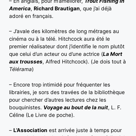
– En anglais, pour m’améliorer,
Trout Fishing In
America
,
Richard Brautigan
, que j’ai déjà
adoré en français.
– J’avale des kilomètres de long métrages au
cinéma ou à la télé. Hitchcock aura été le
premier réalisateur dont j’identifie le nom plutôt
que celui d’un acteur ou d’une actrice (
La Mort
aux trousses
, Alfred Hitchcock). (Je dois tout à
Télérama
)
– Encore trop intimidé pour fréquenter les
librairies, je sors des travées de la bibliothèque
pour chercher d’autres lectures chez les
bouquinistes.
Voyage au bout de la nuit
, L. F.
Céline (Le Livre de poche).
–
L’Association
est arrivée juste à temps pour