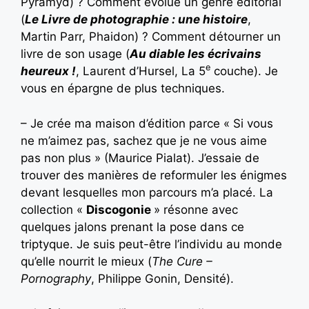
Pyramyd) ? Comment évolue un genre éditorial
(
Le Livre de photographie : une histoire
,
Martin Parr, Phaidon) ? Comment détourner un
livre de son usage (
Au diable les écrivains
e
heureux !
, Laurent d’Hursel, La 5
couche). Je
vous en épargne de plus techniques.
– Je crée ma maison d’édition parce « Si vous
ne m’aimez pas, sachez que je ne vous aime
pas non plus » (Maurice Pialat). J’essaie de
trouver des manières de reformuler les énigmes
devant lesquelles mon parcours m’a placé. La
collection «
Discogonie
» résonne avec
quelques jalons prenant la pose dans ce
triptyque. Je suis peut-être l’individu au monde
qu’elle nourrit le mieux (
The Cure –
Pornography
, Philippe Gonin, Densité).