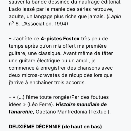
sauver la bande dessinée du naufrage éditorial.
L’ado lassé par la manie des séries retrouve,
adulte, un langage plus riche que jamais. (
Lapin
o
n
6, L’Association, 1994)
– J’achète ce
4-pistes Fostex
très peu de
temps après qu’on m’a offert ma première
guitare, une classique. Avant même de tâter
une guitare électrique ou un ampli, je
commence à enregistrer des chansons avec
deux micros-cravates de récup dès lors que
j’arrive à enchaîner trois accords.
– « (…) l’âme toute rongée/Par des foutues
idées » (Léo Ferré).
Histoire mondiale de
l’anarchie
, Gaetano Manfredonia (Textuel).
DEUXIÈME DÉCENNIE (de haut en bas)