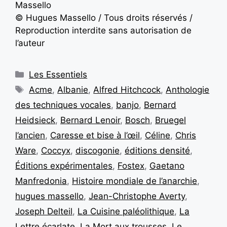
Massello
© Hugues Massello / Tous droits réservés /
Reproduction interdite sans autorisation de
l’auteur
Les Essentiels
Acme
,
Albanie
,
Alfred Hitchcock
,
Anthologie
des techniques vocales
,
banjo
,
Bernard
Heidsieck
,
Bernard Lenoir
,
Bosch
,
Bruegel
l’ancien
,
Caresse et bise à l’œil
,
Céline
,
Chris
Ware
,
Coccyx
,
discogonie
,
éditions densité
,
Éditions expérimentales
,
Fostex
,
Gaetano
Manfredonia
,
Histoire mondiale de l’anarchie
,
hugues massello
,
Jean-Christophe Averty
,
Joseph Delteil
,
La Cuisine paléolithique
,
La
Lettre écarlate
,
La Mort aux trousses
,
Le