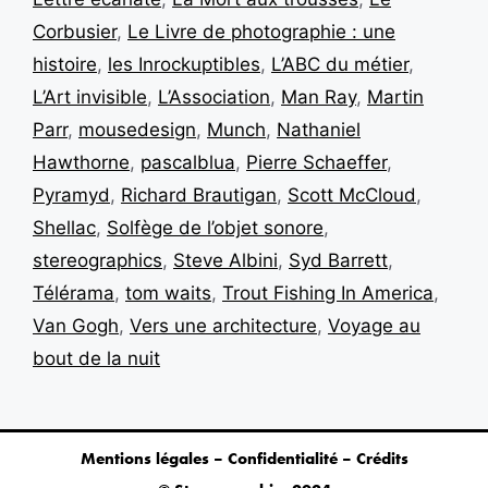
Corbusier
,
Le Livre de photographie : une
histoire
,
les Inrockuptibles
,
L’ABC du métier
,
L’Art invisible
,
L’Association
,
Man Ray
,
Martin
Parr
,
mousedesign
,
Munch
,
Nathaniel
Hawthorne
,
pascalblua
,
Pierre Schaeffer
,
Pyramyd
,
Richard Brautigan
,
Scott McCloud
,
Shellac
,
Solfège de l’objet sonore
,
stereographics
,
Steve Albini
,
Syd Barrett
,
Télérama
,
tom waits
,
Trout Fishing In America
,
Van Gogh
,
Vers une architecture
,
Voyage au
bout de la nuit
Mentions légales – Confidentialité – Crédits