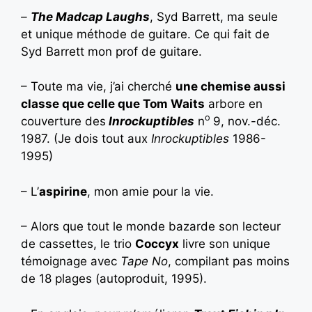
–
The Madcap Laughs
, Syd Barrett, ma seule
et unique méthode de guitare. Ce qui fait de
Syd Barrett mon prof de guitare.
– Toute ma vie, j’ai cherché
une chemise aussi
classe que celle que Tom Waits
arbore en
o
couverture des
Inrockuptibles
n
9, nov.-déc.
1987. (Je dois tout aux
Inrockuptibles
1986-
1995)
– L’
aspirine
, mon amie pour la vie.
– Alors que tout le monde bazarde son lecteur
de cassettes, le trio
Coccyx
livre son unique
témoignage avec
Tape No
, compilant pas moins
de 18 plages (autoproduit, 1995).