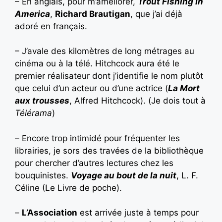
– En anglais, pour m’améliorer,
Trout Fishing In
America
,
Richard Brautigan
, que j’ai déjà
adoré en français.
– J’avale des kilomètres de long métrages au
cinéma ou à la télé. Hitchcock aura été le
premier réalisateur dont j’identifie le nom plutôt
que celui d’un acteur ou d’une actrice (
La Mort
aux trousses
, Alfred Hitchcock). (Je dois tout à
Télérama
)
– Encore trop intimidé pour fréquenter les
librairies, je sors des travées de la bibliothèque
pour chercher d’autres lectures chez les
bouquinistes.
Voyage au bout de la nuit
, L. F.
Céline (Le Livre de poche).
–
L’Association
est arrivée juste à temps pour