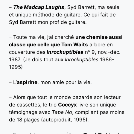
–
The Madcap Laughs
, Syd Barrett, ma seule
et unique méthode de guitare. Ce qui fait de
Syd Barrett mon prof de guitare.
– Toute ma vie, j’ai cherché
une chemise aussi
classe que celle que Tom Waits
arbore en
o
couverture des
Inrockuptibles
n
9, nov.-déc.
1987. (Je dois tout aux
Inrockuptibles
1986-
1995)
– L’
aspirine
, mon amie pour la vie.
– Alors que tout le monde bazarde son lecteur
de cassettes, le trio
Coccyx
livre son unique
témoignage avec
Tape No
, compilant pas moins
de 18 plages (autoproduit, 1995).