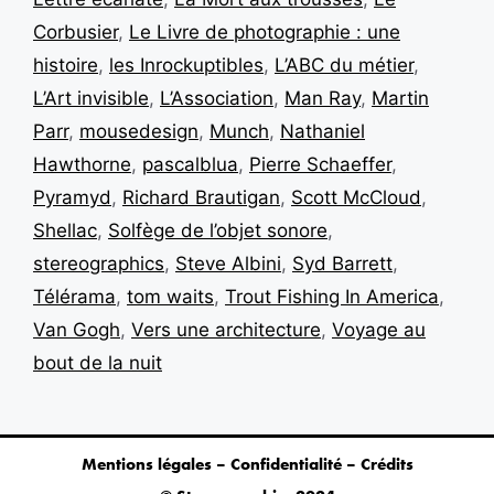
Corbusier
,
Le Livre de photographie : une
histoire
,
les Inrockuptibles
,
L’ABC du métier
,
L’Art invisible
,
L’Association
,
Man Ray
,
Martin
Parr
,
mousedesign
,
Munch
,
Nathaniel
Hawthorne
,
pascalblua
,
Pierre Schaeffer
,
Pyramyd
,
Richard Brautigan
,
Scott McCloud
,
Shellac
,
Solfège de l’objet sonore
,
stereographics
,
Steve Albini
,
Syd Barrett
,
Télérama
,
tom waits
,
Trout Fishing In America
,
Van Gogh
,
Vers une architecture
,
Voyage au
bout de la nuit
Mentions légales – Confidentialité – Crédits