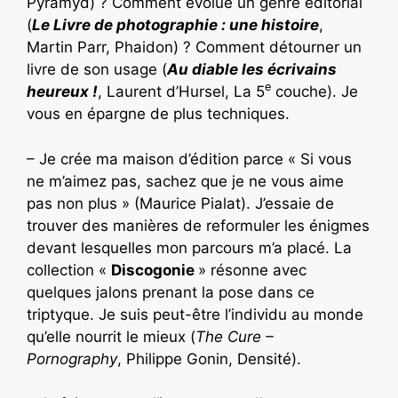
Pyramyd) ? Comment évolue un genre éditorial
(
Le Livre de photographie : une histoire
,
Martin Parr, Phaidon) ? Comment détourner un
livre de son usage (
Au diable les écrivains
e
heureux !
, Laurent d’Hursel, La 5
couche). Je
vous en épargne de plus techniques.
– Je crée ma maison d’édition parce « Si vous
ne m’aimez pas, sachez que je ne vous aime
pas non plus » (Maurice Pialat). J’essaie de
trouver des manières de reformuler les énigmes
devant lesquelles mon parcours m’a placé. La
collection «
Discogonie
» résonne avec
quelques jalons prenant la pose dans ce
triptyque. Je suis peut-être l’individu au monde
qu’elle nourrit le mieux (
The Cure –
Pornography
, Philippe Gonin, Densité).