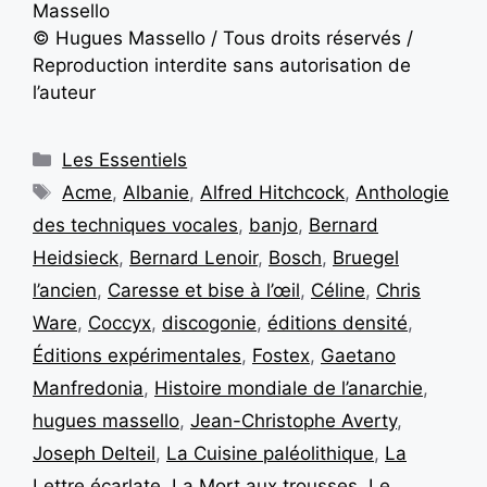
Massello
© Hugues Massello / Tous droits réservés /
Reproduction interdite sans autorisation de
l’auteur
Les Essentiels
Acme
,
Albanie
,
Alfred Hitchcock
,
Anthologie
des techniques vocales
,
banjo
,
Bernard
Heidsieck
,
Bernard Lenoir
,
Bosch
,
Bruegel
l’ancien
,
Caresse et bise à l’œil
,
Céline
,
Chris
Ware
,
Coccyx
,
discogonie
,
éditions densité
,
Éditions expérimentales
,
Fostex
,
Gaetano
Manfredonia
,
Histoire mondiale de l’anarchie
,
hugues massello
,
Jean-Christophe Averty
,
Joseph Delteil
,
La Cuisine paléolithique
,
La
Lettre écarlate
,
La Mort aux trousses
,
Le