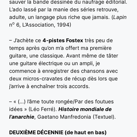
sauver la bande dessinée du naufrage éditorial.
L’ado lassé par la manie des séries retrouve,
adulte, un langage plus riche que jamais. (
Lapin
o
n
6, L’Association, 1994)
– J’achète ce
4-pistes Fostex
très peu de
temps après qu’on m’a offert ma première
guitare, une classique. Avant même de tâter
une guitare électrique ou un ampli, je
commence à enregistrer des chansons avec
deux micros-cravates de récup dès lors que
j’arrive à enchaîner trois accords.
– « (…) l’âme toute rongée/Par des foutues
idées » (Léo Ferré).
Histoire mondiale de
l’anarchie
, Gaetano Manfredonia (Textuel).
DEUXIÈME DÉCENNIE (de haut en bas)