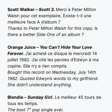
Scott Walker –
Scott 3
.
Merci à Peter Milton
Walsh pour cet exemplaire. Existe-t-il une
meilleure face A d’album ?
Thanks to Peter Milton Walsh for this copy. Is
there a better Side One of an album ?
Orange Juice –
You Can’t Hide Your Love
Forever
.
J’ai acheté ce disque le mercredi 14
juillet 1982. J’ai cité les paroles d’Edwyn à ma
copine. Elle n’y a rien compris.
B
ought this record on Wednesday, July 14th
1982. Quoted Edwyn’s words to my girlfriend.
She didn’t understand anything.
Blondie –
Sunday Girl
.
Le meilleur 45 tours de
tous les temps.
T
he best 7″ pop single ever.