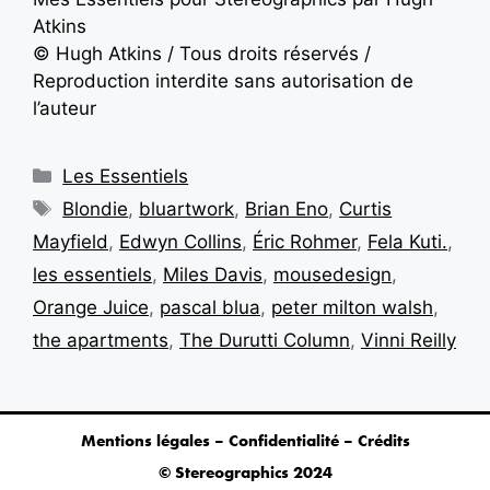
Atkins
© Hugh Atkins / Tous droits réservés /
Reproduction interdite sans autorisation de
l’auteur
Les Essentiels
Blondie
,
bluartwork
,
Brian Eno
,
Curtis
Mayfield
,
Edwyn Collins
,
Éric Rohmer
,
Fela Kuti.
,
les essentiels
,
Miles Davis
,
mousedesign
,
Orange Juice
,
pascal blua
,
peter milton walsh
,
the apartments
,
The Durutti Column
,
Vinni Reilly
Mentions légales – Confidentialité – Crédits
© Stereographics 2024