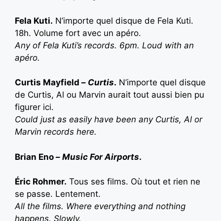
Fela Kuti.
N’importe quel disque de Fela Kuti.
18h. Volume fort avec un apéro.
A
ny of Fela Kuti’s records. 6pm. Loud with an
apéro.
Curtis Mayfield –
Curtis
.
N’importe quel disque
de Curtis, Al ou Marvin aurait tout aussi bien pu
figurer ici.
Could just as easily have been any Curtis, Al or
Marvin records here.
Brian Eno –
Music For Airports
.
Éric Rohmer.
Tous ses films. Où tout et rien ne
se passe. Lentement.
A
ll the films. Where everything and nothing
happens. Slowly.