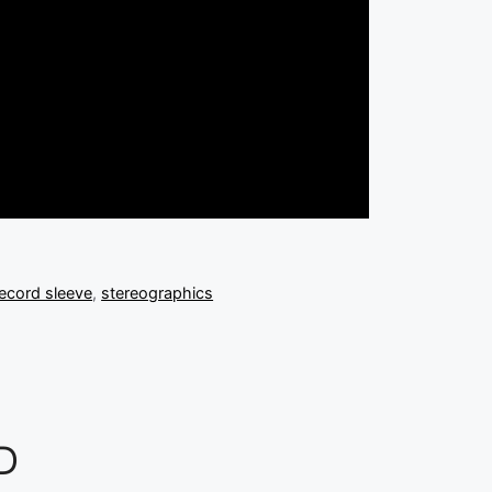
record sleeve
,
stereographics
D