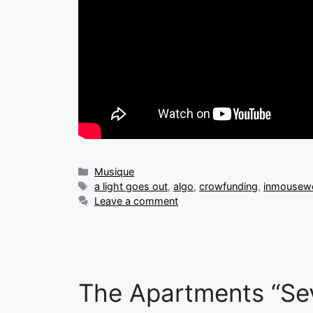
Musique
a light goes out
,
algo
,
crowfunding
,
inmousewe
Leave a comment
The Apartments “Se