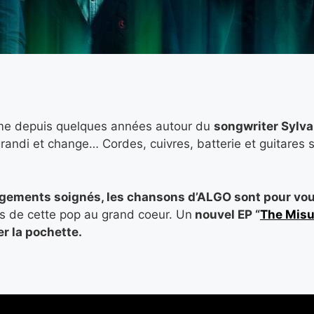
ime depuis quelques années autour du
songwriter
Sylva
t grandi et change… Cordes, cuivres, batterie et guitare
ngements soignés,
les chansons d’ALGO sont pour vou
es de cette pop au grand coeur. Un
nouvel EP “
The Mis
ser la pochette.