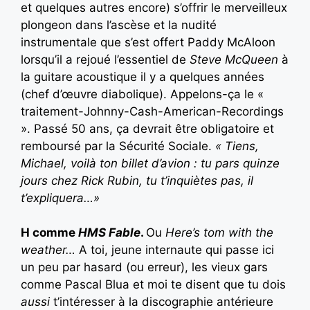
et quelques autres encore) s’offrir le merveilleux
plongeon dans l’ascèse et la nudité
instrumentale que s’est offert Paddy McAloon
lorsqu’il a rejoué l’essentiel de
Steve McQueen
à
la guitare acoustique il y a quelques années
(chef d’œuvre diabolique). Appelons-ça le «
traitement-Johnny-Cash-American-Recordings
». Passé 50 ans, ça devrait être obligatoire et
remboursé par la Sécurité Sociale.
« Tiens,
Michael, voilà ton billet d’avion : tu pars quinze
jours chez Rick Rubin, tu t’inquiètes pas, il
t’expliquera…»
H comme
HMS Fable
.
Ou
Here’s tom with the
weather…
A toi, jeune internaute qui passe ici
un peu par hasard (ou erreur), les vieux gars
comme Pascal Blua et moi te disent que tu dois
aussi
t’intéresser à la discographie antérieure