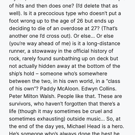
of hits and then does one? (I’d delete that as
well). Is it a precocious type who doesn’t put a
foot wrong up to the age of 26 but ends up
deciding to die of an overdose at 27? (That’s
another one I’d cross out). Or else… Or else
(you’re way ahead of me) is it a long-distance
runner, a stowaway in the official history of
rock, rarely found sunbathing up on deck but
not actually hidden away at the bottom of the
ship’s hold – someone who’s somewhere
between the two, in his own world, in a “class
of his own”? Paddy McAloon. Edwyn Collins.
Peter Milton Walsh. People like that. These are
survivors, who haven’t forgotten that there’s a
life (though it may sometimes be cruel and
sometimes exhausting) outside music… So, at
the end of the day yes, Michael Head is a hero.
He’s someone who’s always done the best he