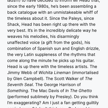
lads!!!) to have decided to inform Mr Head that,
since the early 1980s, he’s been assembling a
back catalogue with an unmistakeable whiff of
the timeless about it. Since the Paleys, since
Shack, Head has been right up there with the
very best. It’s in the incredibly delicate way he
weaves his melodies, his disarmingly
unaffected voice (a gift from the gods), his
combination of Spanish sun and English drizzle,
the very Latin suppleness of the rhythms that
come along the minute he picks up his guitar.
Head is up there with the timeless artists. The
Jimmy Webb of
Wichita Lineman
(immortalised
by Glen Campbell). The Scott Walker of
The
Seventh Seal
. The George Harrison of
Something
. The Mac Davis of
In The Ghetto
(performed sublimely by Presley). Do you think
I’m exaggerating? Am I just a fan getting guiltily