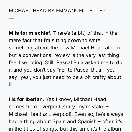
(1)
MICHAEL HEAD BY EMMANUEL TELLIER
—
M is for mischief.
There’s (a bit) of that in the
mere fact that I’m sitting down to write
something about the new Michael Head album
but a conventional review is the very last thing I
feel like doing. Still, Pascal Blua asked me to do
it and you don’t say “no” to Pascal Blua – you
say “yes”, you just need to be a bit crafty about
it.
I is for Iberian
. Yes I know, Michael Head
comes from Liverpool (sorry, my mistake –
Michael Head
is
Liverpool). Even so, he’s always
had a thing about Spain and Spanish – often it’s
in the titles of songs, but this time it’s the album