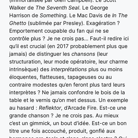
(immortalisée par Glen Campbell). Le Scott
Walker de
The Seventh Seal
. Le George
Harrison de
Something
. Le Mac Davis de
In The
Ghetto
(sublimée par Presley). Exagération ?
Emportement coupable du fan qui ne se
contrôle plus ? Je ne crois pas… Faut-il redire ici
qu’il est crucial (en 2017 probablement plus que
jamais) de distinguer les
chansons
(leur
structuration, leur mode opératoire, leur charme
intrinsèque) des
interprétations
plus ou moins
éloquentes, flatteuses, tapageuses ou au
contraire modestes qu’en feront plus tard leurs
interprètes ? Ne jamais confondre le bois de la
table et le vernis qu’on met dessus. Un exemple
au hasard :
Reflektor
, d’Arcade Fire. Est-ce une
grande chanson ? Je ne crois pas. Au mieux
c’est un gimmick, un bout d’idée. Est-ce un bon
titre une fois accouché, produit, gonflé aux