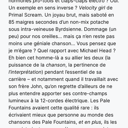
hormones
pro-tools
et claps-claps electro ? Oui.
Un exemple en sens inverse ?
Velocity girl
de
Primal Scream. Un joyau brut, mais saboté en
85 maigres secondes d’un non-mix potache
sous intra-veineuse Byrdsienne. Dommage (un
peu) pour nos oreilles… mais ça n’en reste pas
moins une géniale chanson… Vous pensez que
je m’égare ? Quel rapport avec Michael Head ?
Eh bien cet homme-là a su allier les deux (la
puissance de la
chanson
, la pertinence de
l’interprétation
) pendant l’essentiel de sa
carrière – et notamment quand il travaillait avec
son frère John, qu’on regrette d’ailleurs de ne
plus entendre apporter ses contre-champs
lumineux à la 12-cordes électrique. Les Pale
Fountains avaient cette qualité rare : ils
écrivaient mieux que personne au monde des
chansons des Pale Fountains,
et en plus,
ils les