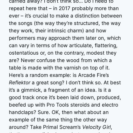
carried away? I don’t think so… Do I need to
repeat here that – in 2017 probably more than
ever – it’s crucial to make a distinction between
the songs (the way they’re structured, the way
they work, their intrinsic charm) and how
performers may approach them later on, which
can vary in terms of how articulate, flattering,
ostentatious or, on the contrary, modest they
are? Never confuse the wood from which a
table is made with the varnish on top of it.
Here’s a random example: is Arcade Fire’s
Reflektor
a great song? I don’t think so. At best
it’s a gimmick, a fragment of an idea. Is it a
good track once it’s been laid down, produced,
beefed up with Pro Tools steroids and electro
handclaps? Sure. OK, then what about an
example of the same thing the other way
around? Take Primal Scream’s
Velocity Girl
,