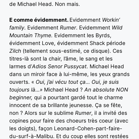
de Michael Head. Non mais.
E comme évidemment.
Evidemment
Workin’
family
. Evidemment
Rumer
. Evidemment
Wild
Mountain Thyme.
Evidemment les Byrds,
évidemment Love, évidemment Shack période
Zilch
(tellement sous-estimé, ce disque). Ces
titres-là sont la chair, l’âme, le sang et les
larmes d’
Adios Senor Pussycat
. Michael Head
dans un miroir face à lui-même, les yeux grands
ouverts. «
Oui, j’ai vécu tout ça… Oui, je suis
toujours là…»
Michael Head ?
An absolute NON
beginner,
qui a pourtant gardé tout le charme
innocent de sa brillante jeunesse. Ça se fête,
non ?
Alors sur le sublime
Rumer
, il a invité des
copines pour faire des choeurs très coeur (avec
les doigts), façon Leonard-Cohen-part-faire-
du-surf-à-Malibu. Et du coup elles sont restées