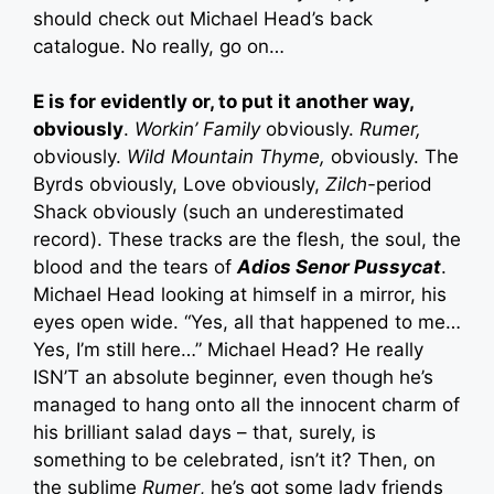
should check out Michael Head’s back
catalogue. No really, go on…
E is for evidently or, to put it another way,
obviously
.
Workin’ Family
obviously.
Rumer,
obviously.
Wild Mountain Thyme,
obviously. The
Byrds obviously, Love obviously,
Zilch-
period
Shack obviously (such an underestimated
record). These tracks are the flesh, the soul, the
blood and the tears of
Adios Senor Pussycat
.
Michael Head looking at himself in a mirror, his
eyes open wide. “Yes, all that happened to me…
Yes, I’m still here…” Michael Head? He really
ISN’T an absolute beginner, even though he’s
managed to hang onto all the innocent charm of
his brilliant salad days – that, surely, is
something to be celebrated, isn’t it? Then, on
the sublime
Rumer
, he’s got some lady friends