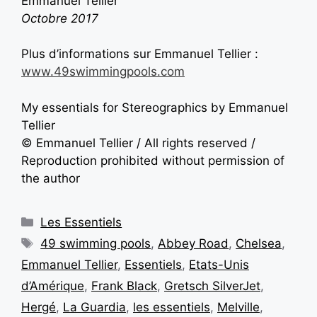
Emmanuel Tellier
Octobre 2017
Plus d’informations sur Emmanuel Tellier :
www.49swimmingpools.com
My essentials for Stereographics by Emmanuel
Tellier
© Emmanuel Tellier / All rights reserved /
Reproduction prohibited without permission of
the author
Les Essentiels
49 swimming pools
,
Abbey Road
,
Chelsea
,
Emmanuel Tellier
,
Essentiels
,
Etats-Unis
d’Amérique
,
Frank Black
,
Gretsch SilverJet
,
Hergé
,
La Guardia
,
les essentiels
,
Melville
,