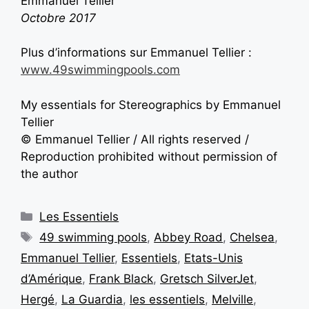
Emmanuel Tellier
Octobre 2017
Plus d’informations sur Emmanuel Tellier :
www.49swimmingpools.com
My essentials for Stereographics by Emmanuel
Tellier
© Emmanuel Tellier / All rights reserved /
Reproduction prohibited without permission of
the author
Les Essentiels
49 swimming pools
,
Abbey Road
,
Chelsea
,
Emmanuel Tellier
,
Essentiels
,
Etats-Unis
d’Amérique
,
Frank Black
,
Gretsch SilverJet
,
Hergé
,
La Guardia
,
les essentiels
,
Melville
,