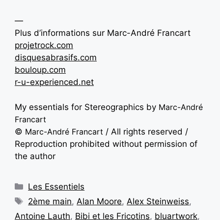
—
Plus d’informations sur Marc-André Francart
projetrock.com
disquesabrasifs.com
bouloup.com
r-u-experienced.net
My essentials for Stereographics by
Marc-André
Francart
©
Marc-André Francart
/ All rights reserved /
Reproduction prohibited without permission of
the author
Les Essentiels
2ème main
,
Alan Moore
,
Alex Steinweiss
,
Antoine Lauth
,
Bibi et les Fricotins
,
bluartwork
,