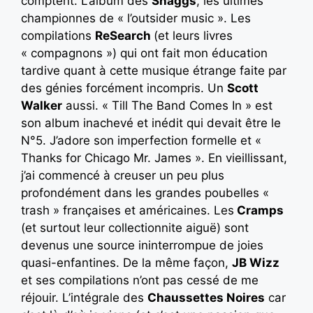
comptent. L’album des
Shaggs
, les ultimes
championnes de « l’outsider music ». Les
compilations
ReSearch
(et leurs livres
« compagnons ») qui ont fait mon éducation
tardive quant à cette musique étrange faite par
des génies forcément incompris. Un
Scott
Walker
aussi. « Till The Band Comes In » est
son album inachevé et inédit qui devait être le
N°5. J’adore son imperfection formelle et «
Thanks for Chicago Mr. James ». En vieillissant,
j’ai commencé à creuser un peu plus
profondément dans les grandes poubelles «
trash » françaises et américaines. Les
Cramps
(et surtout leur collectionnite aiguë) sont
devenus une source ininterrompue de joies
quasi-enfantines. De la même façon,
JB Wizz
et ses compilations n’ont pas cessé de me
réjouir. L’intégrale des
Chaussettes Noires
car