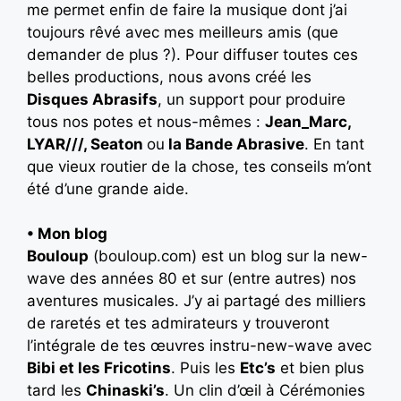
me permet enfin de faire la musique dont j’ai
toujours rêvé avec mes meilleurs amis (que
demander de plus ?). Pour diffuser toutes ces
belles productions, nous avons créé les
Disques Abrasifs
, un support pour produire
tous nos potes et nous-mêmes :
Jean_Marc,
LYAR///, Seaton
ou
la Bande Abrasive
. En tant
que vieux routier de la chose, tes conseils m’ont
été d’une grande aide.
•
Mon blog
Bouloup
(bouloup.com) est un blog sur la new-
wave des années 80 et sur (entre autres) nos
aventures musicales. J’y ai partagé des milliers
de raretés et tes admirateurs y trouveront
l’intégrale de tes œuvres instru-new-wave avec
Bibi et les Fricotins
. Puis les
Etc’s
et bien plus
tard les
Chinaski’s
. Un clin d’œil à Cérémonies