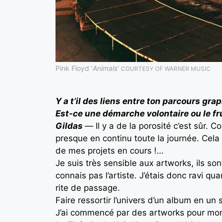
Pink Floyd ‘
Animals
‘
COURTESY OF WARNER MUSIC
Y a t’il des liens entre ton parcours gr
Est-ce une démarche volontaire ou le fr
Gildas
—
I
l y a de la porosité c’est sûr. 
presque en continu toute la journée. Cela 
de mes projets en cours !…
Je suis très sensible aux artworks, ils so
connais pas l’artiste. J’étais donc ravi 
rite de passage.
Faire ressortir l’univers d’un album en un 
J’ai commencé par des artworks pour mon 