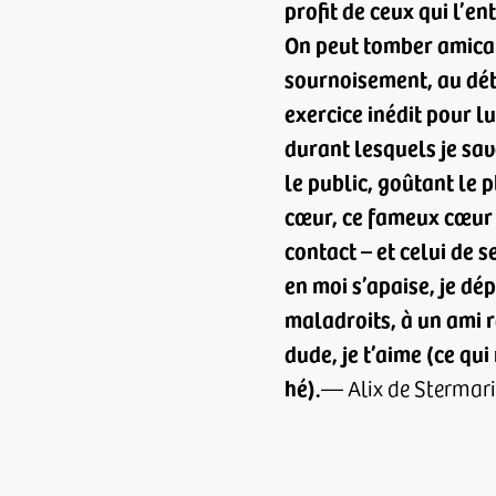
profit de ceux qui l’en
On peut tomber amicale
sournoisement, au déto
exercice inédit pour l
durant lesquels je sav
le public, goûtant le 
cœur, ce fameux cœur p
contact – et celui de 
en moi s’apaise, je d
maladroits, à un ami ra
dude, je t’aime (ce qui
hé).
— Alix de Stermar