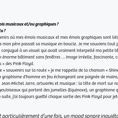
ois musicaux et/ou graphiques ?
tu ?
venirs où mes émois musicaux et mes émois graphiques sont liés,
s mon père passait sa musique en boucle. Je me souviens tout p
conjugué à un visuel qui avait vraiment interpellé ma petite tê
n énorme bâtiment sans fenêtres … image irréelle, fascinante, c
s » des Pink Floyd.
 « souvenirs sur la route » je me rappelle de la chanson « Shi
on graphisme d’homme en feu échangeant une poignée de mains,
Jean-Michel Jarre, artworks et musique : la tête de mort sur n
es/oiseaux qui portent des jumelles (Equinoxe), un graphisme q
 suite, j’ai toujours guetté chaque sortie des Pink Floyd pour je
t particulièrement d’une fois, un mood sonore inquié