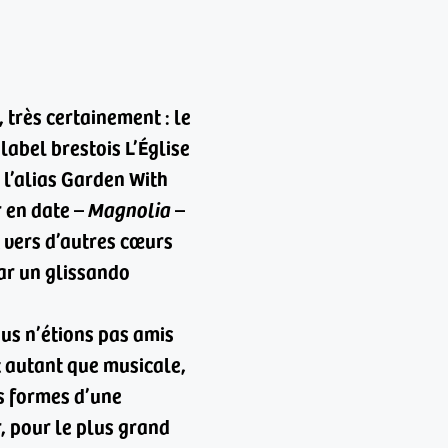
, très certainement : le
abel brestois L’Église
us l’alias Garden With
 en date –
Magnolia
–
 vers d’autres cœurs
par un glissando
ous n’étions pas amis
t autant que musicale,
es formes d’une
r, pour le plus grand