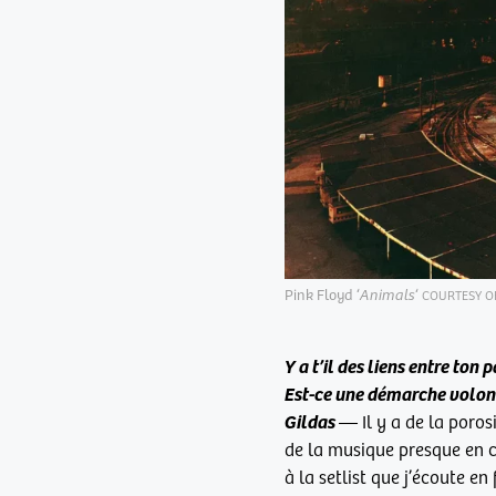
Pink Floyd ‘
Animals
‘
COURTESY O
Y a t’il des liens entre ton
Est-ce une démarche volonta
Gildas
—
I
l y a de la poros
de la musique presque en c
à la setlist que j’écoute e