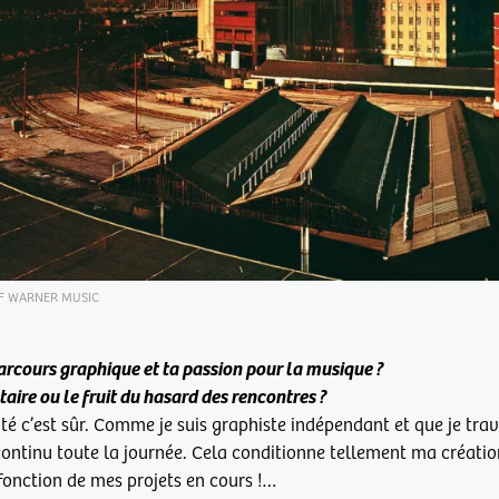
F WARNER MUSIC
 parcours graphique et ta passion pour la musique ?
ire ou le fruit du hasard des rencontres ?
ité c’est sûr. Comme je suis graphiste indépendant et que je trav
ontinu toute la journée. Cela conditionne tellement ma création 
n fonction de mes projets en cours !…