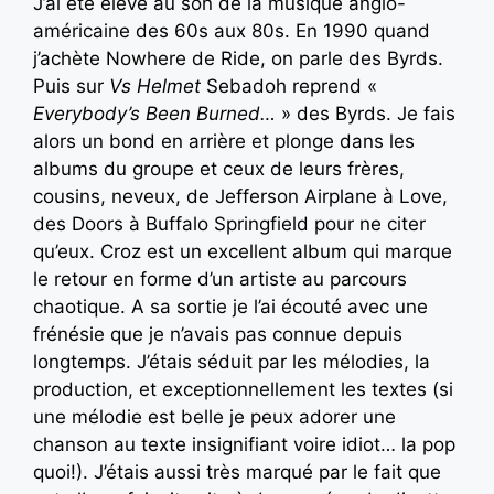
J’ai été élevé au son de la musique anglo-
américaine des 60s aux 80s. En 1990 quand
j’achète Nowhere de Ride, on parle des Byrds.
Puis sur
Vs Helmet
Sebadoh reprend «
Everybody’s Been Burned…
» des Byrds. Je fais
alors un bond en arrière et plonge dans les
albums du groupe et ceux de leurs frères,
cousins, neveux, de Jefferson Airplane à Love,
des Doors à Buffalo Springfield pour ne citer
qu’eux. Croz est un excellent album qui marque
le retour en forme d’un artiste au parcours
chaotique. A sa sortie je l’ai écouté avec une
frénésie que je n’avais pas connue depuis
longtemps. J’étais séduit par les mélodies, la
production, et exceptionnellement les textes (si
une mélodie est belle je peux adorer une
chanson au texte insignifiant voire idiot… la pop
quoi!). J’étais aussi très marqué par le fait que