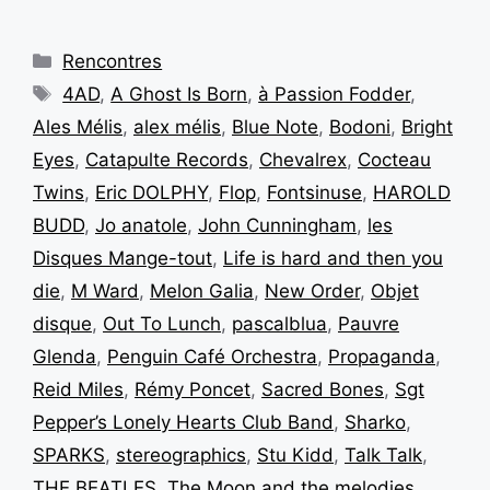
Rencontres
4AD
,
A Ghost Is Born
,
à Passion Fodder
,
Ales Mélis
,
alex mélis
,
Blue Note
,
Bodoni
,
Bright
Eyes
,
Catapulte Records
,
Chevalrex
,
Cocteau
Twins
,
Eric DOLPHY
,
Flop
,
Fontsinuse
,
HAROLD
BUDD
,
Jo anatole
,
John Cunningham
,
les
Disques Mange-tout
,
Life is hard and then you
die
,
M Ward
,
Melon Galia
,
New Order
,
Objet
disque
,
Out To Lunch
,
pascalblua
,
Pauvre
Glenda
,
Penguin Café Orchestra
,
Propaganda
,
Reid Miles
,
Rémy Poncet
,
Sacred Bones
,
Sgt
Pepper’s Lonely Hearts Club Band
,
Sharko
,
SPARKS
,
stereographics
,
Stu Kidd
,
Talk Talk
,
THE BEATLES
,
The Moon and the melodies
,