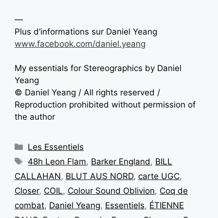
—
Plus d’informations sur Daniel Yeang
www.facebook.com/daniel.yeang
My essentials for Stereographics by Daniel
Yeang
© Daniel Yeang / All rights reserved /
Reproduction prohibited without permission of
the author
Les Essentiels
48h Leon Flam
,
Barker England
,
BILL
CALLAHAN
,
BLUT AUS NORD
,
carte UGC
,
Closer
,
COIL
,
Colour Sound Oblivion
,
Coq de
combat
,
Daniel Yeang
,
Essentiels
,
ÉTIENNE