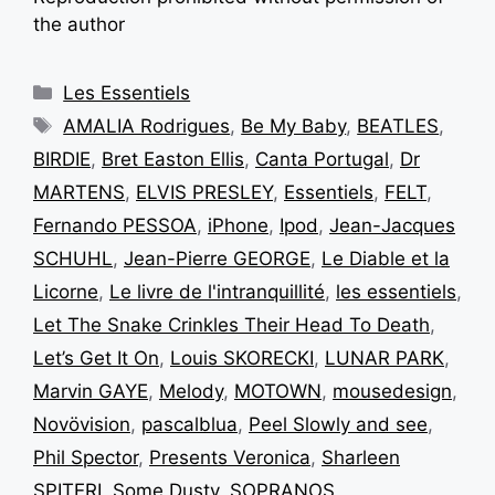
the author
Les Essentiels
AMALIA Rodrigues
,
Be My Baby
,
BEATLES
,
BIRDIE
,
Bret Easton Ellis
,
Canta Portugal
,
Dr
MARTENS
,
ELVIS PRESLEY
,
Essentiels
,
FELT
,
Fernando PESSOA
,
iPhone
,
Ipod
,
Jean-Jacques
SCHUHL
,
Jean-Pierre GEORGE
,
Le Diable et la
Licorne
,
Le livre de l'intranquillité
,
les essentiels
,
Let The Snake Crinkles Their Head To Death
,
Let’s Get It On
,
Louis SKORECKI
,
LUNAR PARK
,
Marvin GAYE
,
Melody
,
MOTOWN
,
mousedesign
,
Novövision
,
pascalblua
,
Peel Slowly and see
,
Phil Spector
,
Presents Veronica
,
Sharleen
SPITERI
,
Some Dusty
,
SOPRANOS
,