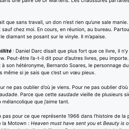
sans une paire de Dr Martens. Les chaussures parfaites. 
ait que sans travail, un don n’est rien qu’une sale manie. J
 sauf chez moi. En cours, en réunion, au bureau. Partout
 le diamant se posant sur le vinyle. Il m’apaise.
illité
: Daniel Darc disait que plus fort que ce livre, il n’y 
ew. Peut-être l’a-t-il dit pour d’autres livres, peu impor
 à son hétéronyme, Bernardo Soares, le personnage du Li
s même si je sais que c’est un vœu pieux.
our ne pas oublier d’où je viens. Pour ne pas oublier d’o
saudade
. Parce que cette
saudade
vieille de plusieurs s
p mélancolique que j’aime tant.
 pas pour ce que représente 1966 dans l’histoire de la 
e la Motown :
Heaven must have sent you
et
Beauty is o