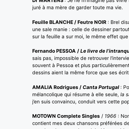
Dr MARTENS
: Je ne m’imagine pas vivre 
juré à ma mère de garder toute ma vie.
Feuille BLANCHE / Feutre NOIR
: Brel dis
une sale manie : celle de dessiner partout
sur la feuille a sur moi, le même effet que
Fernando PESSOA
/
Le livre de l’intranqu
sais pas, impossible de retrouver l’intervi
souvent à Pessoa et plus particulièrement
dessins aient la même force que ses écrit
AMALIA Rodrigues /
Canta Portugal
: P
mélancolique qui résume à elle seule,
la 
j’en suis convaincu, conduit vers cette po
MOTOWN Complete Singles
/
1966
: Non
contient mes deux chansons préférées d