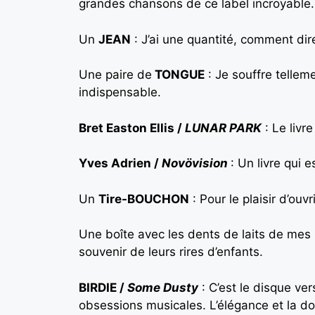
grandes chansons de ce label incroyable. N
Un
JEAN
: J’ai une quantité, comment dir
Une paire de
TONGUE
: Je souffre tellem
indispensable.
Bret Easton Ellis /
LUNAR PARK
: Le livre
Yves Adrien /
Novövision
: Un livre qui 
Un
Tire-BOUCHON
: Pour le plaisir d’ouvr
Une boîte avec les dents de laits de mes
souvenir de leurs rires d’enfants.
BIRDIE /
Some Dusty
: C’est le disque ver
obsessions musicales. L’élégance et la do