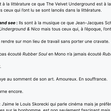
est à la littérature ce que The Velvet Underground est 
 ceux qui l’ont lu se sont lancés dans la littérature.
 and see
:
Ils sont à la musique ce que Jean-Jacques Sch
 Underground & Nico
mais tous ceux qui, à l’époque, l’o
rendre sur mon lieu de travail sans porter une cravate.
 pas écouté
Rubber Soul
en Mono n’a jamais écouté
Rub
.
aye au somment de son art. Amoureux. En souffrance.
urne encore.
:
J’aime le Louis Skorecki qui parle cinéma mais je préfè
ticles sur le bonhomme, est non seulement fascinant mais 