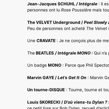
Jean-Jacques SCHUHL
/ Intégrale
: Il 
personnes ont lu
Rose Poussière
mais tous
The VELVET Underground /
Peel Slowly
Peu de personnes ont acheté
The Velvet
Une
CRAVATE
: Je ne conçois plus de me 
The
BEATLES
/ Intégrale MONO :
Qui n’a
Un badge
MONO
: Parce que Phil Spector
Marvin GAYE /
Let’s Get It On
: Marvin G
Un tourne-DISQUE
: Tourne, tourne et to
Louis SKORECKI /
D’où viens-tu Dylan ?
ce petit livre sur Bob Dylan, recueil d’ar