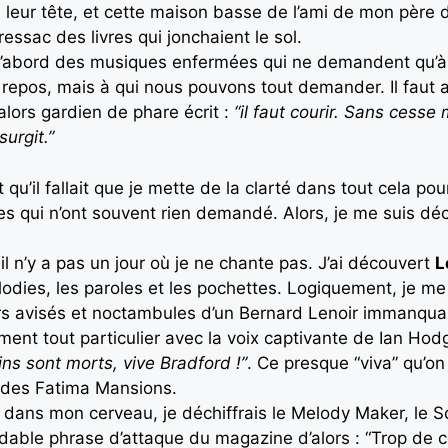
 leur tête, et cette maison basse de l’ami de mon père d
 ressac des livres qui jonchaient le sol.
d’abord des musiques enfermées qui ne demandent qu’à 
 repos, mais à qui nous pouvons tout demander. Il faut ar
lors gardien de phare écrit :
“il faut courir. Sans cesse
urgit.”
qu’il fallait que je mette de la clarté dans tout cela po
nnes qui n’ont souvent rien demandé. Alors, je me suis dé
 n’y a pas un jour où je ne chante pas. J’ai découvert
L
mélodies, les paroles et les pochettes. Logiquement, je me
rs avisés et noctambules d’un Bernard Lenoir immanquabl
ment tout particulier avec la voix captivante de Ian Hod
ns sont morts, vive Bradford !”
. Ce presque “viva” qu’on
des Fatima Mansions.
dans mon cerveau, je déchiffrais le Melody Maker, le Sou
able phrase d’attaque du magazine d’alors : “Trop de cou