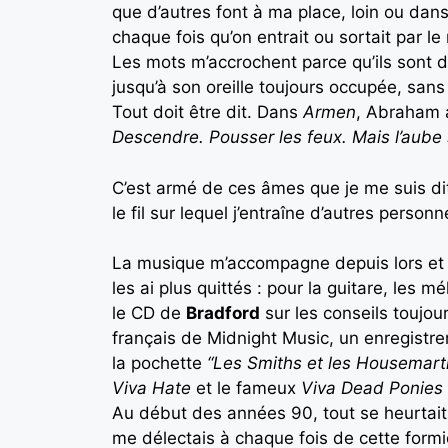
que d’autres font à ma place, loin ou dans
chaque fois qu’on entrait ou sortait par le
Les mots m’accrochent parce qu’ils sont 
jusqu’à son oreille toujours occupée, sans
Tout doit être dit. Dans
Armen
, Abraham a
Descendre. Pousser les feux. Mais l’aube s
C’est armé de ces âmes que je me suis dit 
le fil sur lequel j’entraîne d’autres perso
La musique m’accompagne depuis lors et il
les ai plus quittés : pour la guitare, les 
le CD de
Bradford
sur les conseils toujou
français de Midnight Music, un enregistre
la pochette
“Les Smiths et les Housemarti
Viva Hate
et le fameux
Viva Dead Ponies
Au début des années 90, tout se heurtait 
me délectais à chaque fois de cette formid