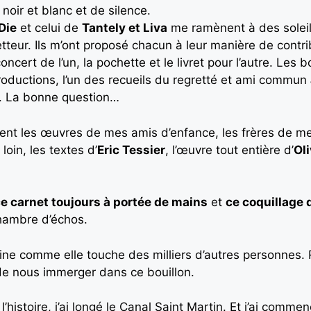
noir et blanc et de silence.
Die
et celui de
Tantely et Liva
me ramènent à des soleil
uetteur. Ils m’ont proposé chacun à leur manière de cont
ncert de l’un, la pochette et le livret pour l’autre. Les 
oductions, l’un des recueils du regretté et ami commun
nde. La bonne question…
quent les œuvres de mes amis d’enfance, les frères de m
oin, les textes d’
Eric Tessier
, l’œuvre tout entière d’
Ol
e carnet toujours à portée de mains
et
ce coquillage
chambre d’échos.
ne comme elle touche des milliers d’autres personnes. 
de nous immerger dans ce bouillon.
histoire, j’ai longé le Canal Saint Martin. Et j’ai comm