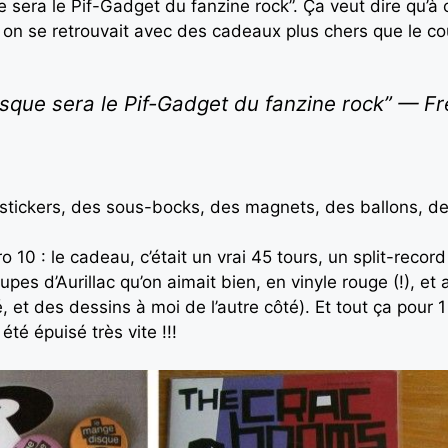
que sera le Pif-Gadget du fanzine rock”. Ça veut dire qu’
 on se retrouvait avec des cadeaux plus chers que le coû
Disque sera le Pif-Gadget du fanzine rock” — F
 stickers, des sous-bocks, des magnets, des ballons, de
 10 : le cadeau, c’était un vrai 45 tours, un split-reco
es d’Aurillac qu’on aimait bien, en vinyle rouge (!), et
 et des dessins à moi de l’autre côté). Et tout ça pour 
été épuisé très vite !!!