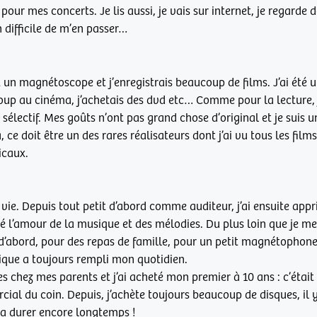
r mes concerts. Je lis aussi, je vais sur internet, je regarde de
en difficile de m’en passer…
 un magnétoscope et j’enregistrais beaucoup de films. J’ai été 
ucoup au cinéma, j’achetais des dvd etc… Comme pour la lecture, 
 sélectif. Mes goûts n’ont pas grand chose d’original et je suis 
 ce doit être un des rares réalisateurs dont j’ai vu tous les film
icaux.
vie. Depuis tout petit d’abord comme auditeur, j’ai ensuite appr
é l’amour de la musique et des mélodies. Du plus loin que je me
d’abord, pour des repas de famille, pour un petit magnétophon
que a toujours rempli mon quotidien.
es chez mes parents et j’ai acheté mon premier à 10 ans : c’était
ial du coin. Depuis, j’achète toujours beaucoup de disques, il 
va durer encore longtemps !