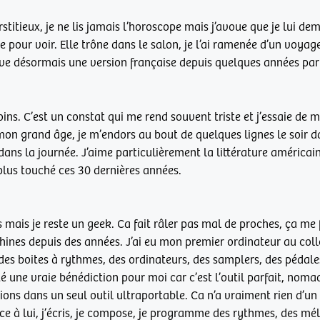
rstitieux, je ne lis jamais l’horoscope mais j’avoue que je lui d
 pour voir. Elle trône dans le salon, je l’ai ramenée d’un voyage
ve désormais une version française depuis quelques années par
moins. C’est un constat qui me rend souvent triste et j’essaie d
mon grand âge, je m’endors au bout de quelques lignes le soir dan
ans la journée. J’aime particulièrement la littérature américain
 plus touché ces 30 dernières années.
mais je reste un geek. Ca fait râler pas mal de proches, ça me fa
ines depuis des années. J’ai eu mon premier ordinateur au collè
 des boites à rythmes, des ordinateurs, des samplers, des pédales
été une vraie bénédiction pour moi car c’est l’outil parfait, nom
ions dans un seul outil ultraportable. Ca n’a vraiment rien d’u
ce à lui, j’écris, je compose, je programme des rythmes, des mélo