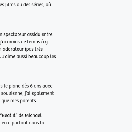
s films ou des séries, où
un spectateur assidu entre
j’ai moins de temps à y
un adorateur (pas très
s. J’aime aussi beaucoup les
is le piano dès 6 ans avec
 souvienne, j’ai également
e que mes parents
 “Beat It” de Michael
y en a partout dans la