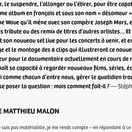
, le suspendre, l’allonger ou l’étirer, pour être capa
ème album en français et sous son nom « désamour »,
he Wave qu’il mène avec son compère Joseph Mars, et
es tribute ou des remix de titres d’autres artistes…
Et
son nouveau set live pour les concerts à venir, et e
ge et le montage des 8 clips qui illustreront ce nouve
teur pour le documentaire actuellement en cours de r
ît sa capacité à regarder nouveaux films, séries, éc
i comme chacun d’entre nous, gérer le quotidien tra
e poser la question : mais comment fait-il ?
— Stéph
DE MATTHIEU MALON
e suis pas matérialiste, je me rends compte – en répondant à ce p