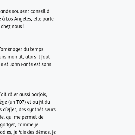
emande souvent conseil à
 à Los Angeles, elle parle
 chez nous !
e m’aménager du temps
s mon lit, alors il faut
e et John Fante est sans
it râler aussi parfois,
ge (un TO7) et au fil du
 d’effet, des synthétiseurs
ade, qui me permet de
n gadget, comme je
dies, je fais des démos, je