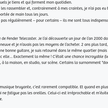
uels je tiens et qui forment mon quotidien.
 les rassembler et, contrairement à mes craintes, je n’ai pas eu 
portée de main tous les jours.
 pas régulièrement – pour certains – ils me sont tous indispens
 de Fender Telecaster. Je l’ai découverte un jour de l’an 2000 
it neuve et je n’avais pas les moyens de l’acheter. 2 ans plus tar
 une bonne guitare, je suis retourné dans le même quartier (mai
c elle… Exactement la même ! C’était une chance incroyable (le d
, à la maison, en studio, sur scène. Certains la surnomment “do
la musique bruyante, c’est rarement compatible. Et quand en plus o
i ne fatigue pas les oreilles. Celui-ci est irréprochable et m’évi
e.