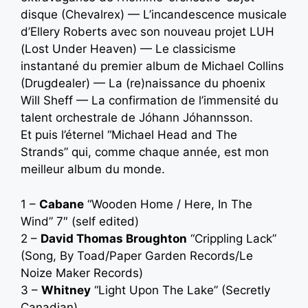
disque (Chevalrex) — L’incandescence musicale
d’Ellery Roberts avec son nouveau projet LUH
(Lost Under Heaven) — Le classicisme
instantané du premier album de Michael Collins
(Drugdealer) — La (re)naissance du phoenix
Will Sheff — La confirmation de l’immensité du
talent orchestrale de Jóhann Jóhannsson.
Et puis l’éternel “Michael Head and The
Strands” qui, comme chaque année, est mon
meilleur album du monde.
1 –
Cabane
“Wooden Home / Here, In The
Wind” 7″ (self edited)
2 –
David Thomas Broughton
“Crippling Lack”
(Song, By Toad/Paper Garden Records/Le
Noize Maker Records)
3 –
Whitney
“Light Upon The Lake” (Secretly
Canadian)