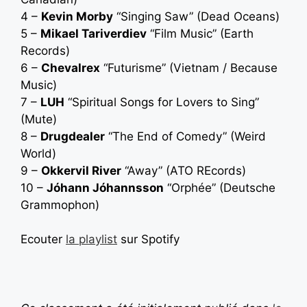
4 –
Kevin Morby
“Singing Saw” (Dead Oceans)
5 –
Mikael Tariverdiev
“Film Music” (Earth
Records)
6 –
Chevalrex
“Futurisme” (Vietnam / Because
Music)
7 –
LUH
“Spiritual Songs for Lovers to Sing”
(Mute)
8 –
Drugdealer
“The End of Comedy” (Weird
World)
9 –
Okkervil River
“Away” (ATO REcords)
10 –
Jóhann Jóhannsson
“Orphée” (Deutsche
Grammophon)
Ecouter
la playlist
sur Spotify