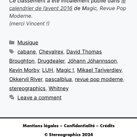
Ce classement a été initialement publié dans
le
calendrier de l’avent 2016
de M
agic, Revue Pop
Moderne.
(merci Vincent !)
Musique
cabane
,
Chevalrex
,
David Thomas
Broughton
,
Drugdealer
,
Jóhann Jóhannsson
,
Kevin Morby
,
LUH
,
Magic !
,
Mikael Tariverdiev
,
Okkervil River
,
pascalblua
,
revue pop moderne
,
stereographics
,
Whitney
Leave a comment
Mentions légales – Confidentialité – Crédits
© Stereographics 2024