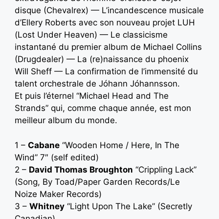
disque (Chevalrex) — L’incandescence musicale
d’Ellery Roberts avec son nouveau projet LUH
(Lost Under Heaven) — Le classicisme
instantané du premier album de Michael Collins
(Drugdealer) — La (re)naissance du phoenix
Will Sheff — La confirmation de l’immensité du
talent orchestrale de Jóhann Jóhannsson.
Et puis l’éternel “Michael Head and The
Strands” qui, comme chaque année, est mon
meilleur album du monde.
1 –
Cabane
“Wooden Home / Here, In The
Wind” 7″ (self edited)
2 –
David Thomas Broughton
“Crippling Lack”
(Song, By Toad/Paper Garden Records/Le
Noize Maker Records)
3 –
Whitney
“Light Upon The Lake” (Secretly
Canadian)