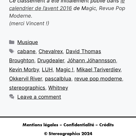
Ce classement a été initialement publié dans
le
calendrier de l’avent 2016
de M
agic, Revue Pop
Moderne.
(merci Vincent !)
Musique
cabane
,
Chevalrex
,
David Thomas
Broughton
,
Drugdealer
,
Jóhann Jóhannsson
,
Kevin Morby
,
LUH
,
Magic !
,
Mikael Tariverdiev
,
Okkervil River
,
pascalblua
,
revue pop moderne
,
stereographics
,
Whitney
Leave a comment
Mentions légales – Confidentialité – Crédits
© Stereographics 2024