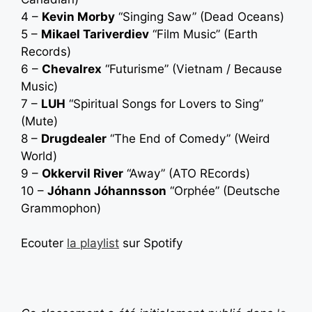
4 –
Kevin Morby
“Singing Saw” (Dead Oceans)
5 –
Mikael Tariverdiev
“Film Music” (Earth
Records)
6 –
Chevalrex
“Futurisme” (Vietnam / Because
Music)
7 –
LUH
“Spiritual Songs for Lovers to Sing”
(Mute)
8 –
Drugdealer
“The End of Comedy” (Weird
World)
9 –
Okkervil River
“Away” (ATO REcords)
10 –
Jóhann Jóhannsson
“Orphée” (Deutsche
Grammophon)
Ecouter
la playlist
sur Spotify