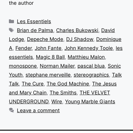
the author
Les Essentiels
Brian de Palma
,
Charles Bukowski
,
David
Lodge
,
Depeche Mode
,
DJ Shadow
,
Dominique
A
,
Fender
,
John Fante
,
John Kennedy Toole
,
les
essentiels
,
Magic 8 Ball
,
Matthieu Malon
,
monospone
,
Norman Mailer
,
pascal blua
,
Sonic
Youth
,
stephane merveille
,
stereographics
,
Talk
Talk
,
The Cure
,
The God Machine
,
The Jesus
and Mary Chain
,
The Smiths
,
THE VELVET
UNDERGROUND
,
Wire
,
Young Marble Giants
Leave a comment