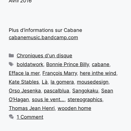
Avril 2016
Plus d’informations sur Cabane
cabanemusic.bandcamp.com
Chroniques d'un disque
boldatwork
,
Bonnie Prince Billy
,
cabane
,
Efface la mer
,
François Marry
,
here inthe wind
,
Kate Stables
,
Là
,
la gomera
,
mousedesign
,
Orso Jesenka
,
pascalblua
,
Sangokaku
,
Sean
O’Hagan
,
sous le vent...
,
stereographics
,
Thomas Jean Henri
,
wooden home
1 Comment