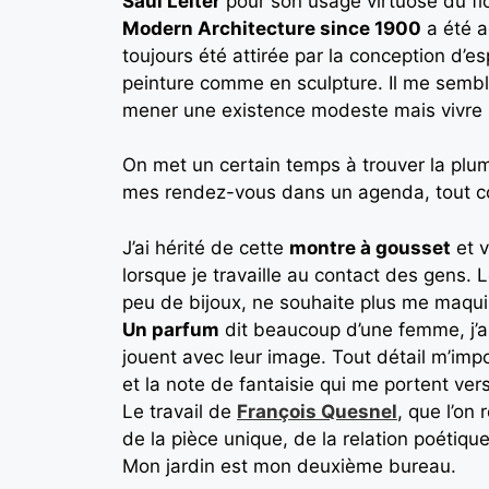
Saul Leiter
pour son usage virtuose du flo
Modern Architecture since 1900
a été a
toujours été attirée par la conception d’e
peinture comme en sculpture. Il me semble
mener une existence modeste mais vivre
On met un certain temps à trouver la plum
mes rendez-vous dans un agenda, tout comm
J’ai hérité de cette
montre à gousset
et 
lorsque je travaille au contact des gens. L
peu de bijoux, ne souhaite plus me maquil
Un parfum
dit beaucoup d’une femme, j’app
jouent avec leur image. Tout détail m’impor
et la note de fantaisie qui me portent vers
Le travail de
François Quesnel
, que l’on
de la pièce unique, de la relation poétique
Mon jardin est mon deuxième bureau.