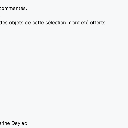
s commentés.
.
es objets de cette sélection m’ont été offerts.
erine Deylac