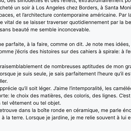
u, des silhouettes et des reflets, extraordinairement po
cheté un soir à Los Angeles chez Borders, à Santa Monica
spaces, et l’architecture contemporaine américaine. Par 
 vital de se laisser traverser quotidiennement par la b
 sans beauté me semble inconcevable.
e parfaite, à la faire, comme on dit. Je note mes idées
e j’écris des histoires sur des cahiers à spirale: à l’
vraisemblablement de nombreuses aptitudes de mon gra
orsque je suis seule, je sais parfaitement l’heure qu’il e
ler.
récie qu’il soit léger. J’aime l’intemporalité, les camé
te: le choix des matières, des coloris, des lignes. C’est 
 tel vêtement ou tel objet.
 retrouve dans la boîte ronde en céramique, me parle é
 à la terre. Lorsque je jardine, je me relie souvent à lu