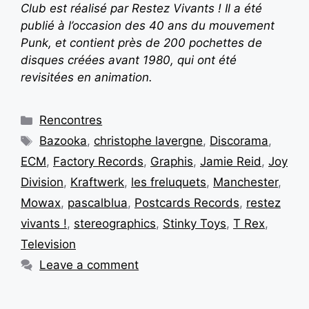
Club est réalisé par Restez Vivants ! Il a été
publié à l’occasion des 40 ans du mouvement
Punk, et contient près de 200 pochettes de
disques créées avant 1980, qui ont été
revisitées en animation.
Rencontres
Bazooka
,
christophe lavergne
,
Discorama
,
ECM
,
Factory Records
,
Graphis
,
Jamie Reid
,
Joy
Division
,
Kraftwerk
,
les freluquets
,
Manchester
,
Mowax
,
pascalblua
,
Postcards Records
,
restez
vivants !
,
stereographics
,
Stinky Toys
,
T Rex
,
Television
Leave a comment