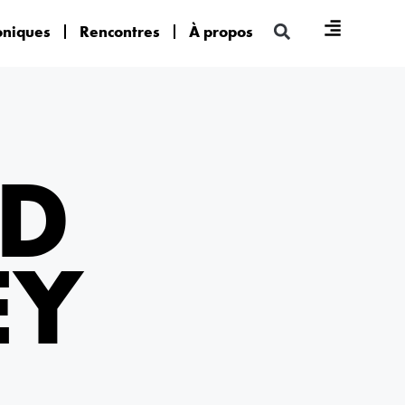
oniques
Rencontres
À propos
ND
EY