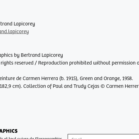
rtrand Lapicorey
nd.lapicorey
aphics by Bertrand Lapicorey
 rights reserved / Reproduction prohibited without permission o
peinture de Carmen Herrera (b. 1915), Green and Orange, 1958.
 182,9 cm). Collection of Paul and Trudy Cejas © Carmen Herre
APHICS
ls
et tout suivre de Stereographics.