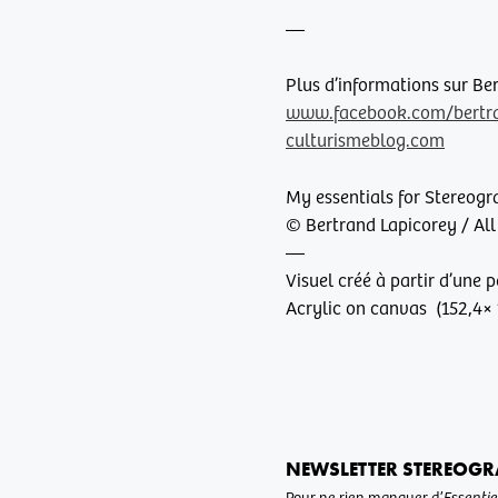
—
Plus d’informations sur Be
www.facebook.com/bertra
culturismeblog.com
My essentials for Stereogr
© Bertrand Lapicorey / All
—
Visuel créé à partir d’une 
Acrylic on canvas (152,4×
NEWSLETTER STEREOGR
Pour ne rien manquer d’
Essentie