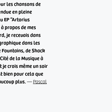
our les chansons de
endue en pleine
u EP “Artorius
s à propos de mes
d, je recevais dans
ographique dans les
e Fountains, de Shack
 Cité de la Musique à
t je crois même un soir
st bien pour cela que
aucoup plus.
—
Pascal