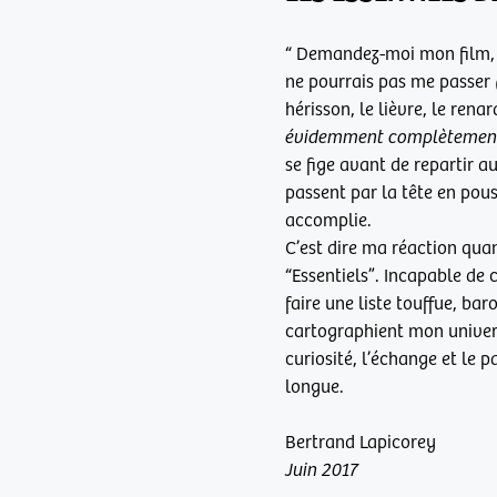
“ Demandez-moi mon film, mo
ne pourrais pas me passer
hérisson, le lièvre, le rena
évidemment complètement 
se fige avant de repartir a
passent par la tête en pou
accomplie.
C’est dire ma réaction qua
“Essentiels”. Incapable de c
faire une liste touffue, baro
cartographient mon univer
curiosité, l’échange et le p
longue.
Bertrand Lapicorey
Juin 2017