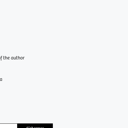
f the author
ra