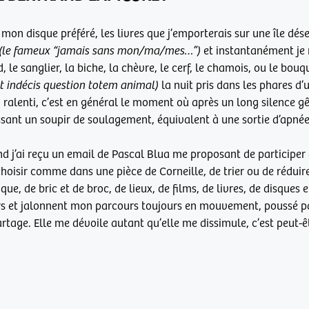
n disque préféré, les livres que j’emporterais sur une île dése
(le fameux “jamais sans mon/ma/mes…”)
et instantanément je
rd, le sanglier, la biche, la chèvre, le cerf, le chamois, ou le bou
indécis question totem animal)
la nuit pris dans les phares d
u ralenti, c’est en général le moment où après un long silence 
ssant un soupir de soulagement, équivalent à une sortie d’apnée,
nd j’ai reçu un email de Pascal Blua me proposant de participer 
hoisir comme dans une pièce de Corneille, de trier ou de réduire à 
que, de bric et de broc, de lieux, de films, de livres, de disques e
s et jalonnent mon parcours toujours en mouvement, poussé pa
artage. Elle me dévoile autant qu’elle me dissimule, c’est peut-êt